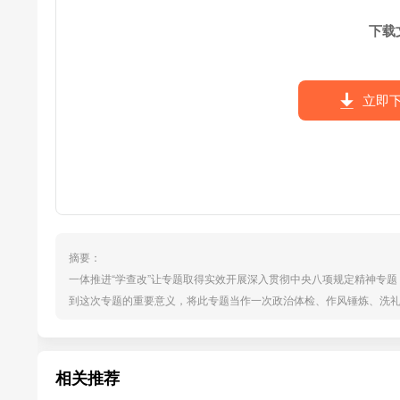
下载
立即
摘要：
一体推进“学查改”让专题取得实效开展深入贯彻中央八项规定精神专
到这次专题的重要意义，将此专题当作一次政治体检、作风锤炼、洗礼
度、改有成效。深入“学”，筑牢作风建设思想根基。学习是行动的先导
层，通过读书班示范学、理论学习中心组常态学、开展专题研讨深入
等...
相关推荐