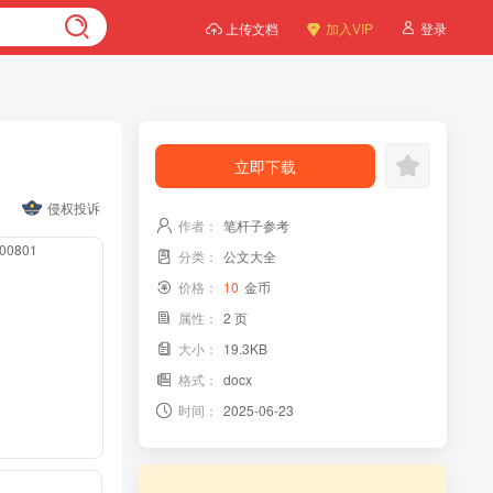
上传文档
加入VIP
登录
立即下载
侵权投诉
作者：
笔杆子参考
000801
分类：
公文大全
价格：
10
金币
属性：
2 页
大小：
19.3KB
格式：
docx
时间：
2025-06-23