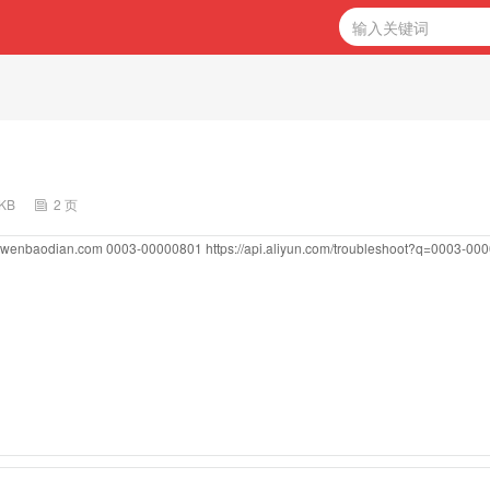
3KB
2 页
ngwenbaodian.com
0003-00000801
https://api.aliyun.com/troubleshoot?q=0003-00