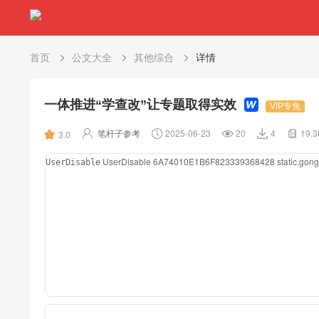
首页
公文大全
其他综合
详情
一体推进“学查改”让专题取得实效
VIP专免
笔杆子参考
2025-06-23
20
4
19.
3.0
UserDisable
6A74010E1B6F823339368428
static.go
UserDisable