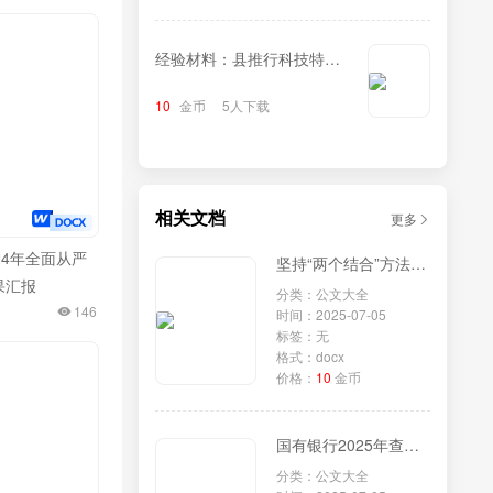
经验材料：县推行科技特派
员制度+蹚出科技兴农新路
10
金币
5人下载
相关文档
更多
24年全面从严
坚持“两个结合”方法论：理论创新与文明复兴的必由之路
果汇报
分类：公文大全
146
时间：2025-07-05
标签：无
格式：docx
价格：
10
金币
国有银行2025年查摆问题清单
分类：公文大全