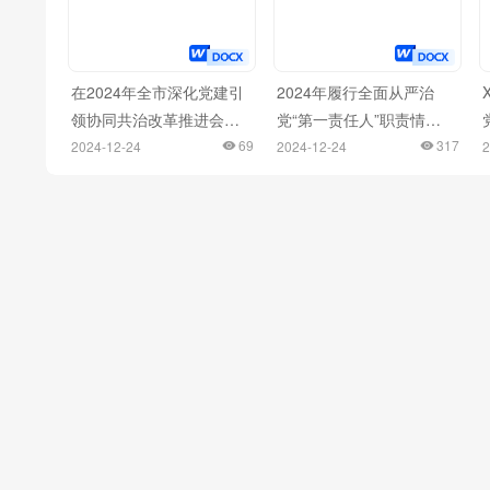
在2024年全市深化党建引
2024年履行全面从严治
领协同共治改革推进会上
党“第一责任人”职责情况
的汇报发言
69
报告
317
2024-12-24
2024-12-24
2