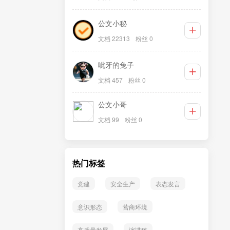
公文小秘
文档 22313
粉丝 0
呲牙的兔子
文档 457
粉丝 0
公文小哥
文档 99
粉丝 0
热门标签
党建
安全生产
表态发言
意识形态
营商环境
高质量发展
演讲稿