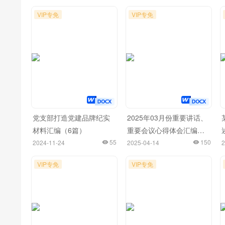
VIP专免
VIP专免
党支部打造党建品牌纪实
2025年03月份重要讲话、
材料汇编（6篇）
重要会议心得体会汇编
55
（94篇）
150
2024-11-24
2025-04-14
2
VIP专免
VIP专免