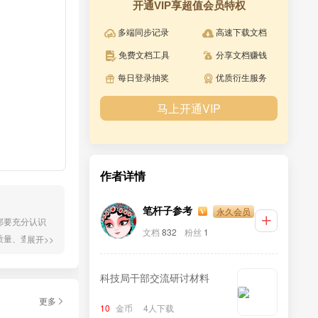
开通VIP享超值会员特权
多端同步记录
高速下载文档
免费文档工具
分享文档赚钱
每日登录抽奖
优质衍生服务
马上开通VIP
作者详情
永久会员
笔杆子参考
部要充分认识
文档
832
粉丝
1
质量、查有力
展开>>
一步、学深一
其实施细则
科技局干部交流研讨材料
更多
10
金币
4人下载