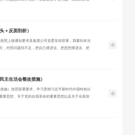
题针对市委第三巡察组巡察反馈的*个方面*个问题，集团党
党委书记，我坚决扛牢巡察整改第一责任人责任，从自身找
好落实。（一）贯彻落实党中央决策部署和...
带头＋反面剖析）
）按照上级通知要求及集团公司党委安排部署，我紧扣本次
距，对照问题找不足，把自己摆进去、把思想摆进去、把
措施。现将具体情况报告如下：一、查摆问题（一）在严守
近平新时代中国特色社会主义思想中关于医疗卫生事业发
记忆，未能充分结合医院实际业务场景，将理...
度民主生活会整改措施）
改措施）按照部署要求，学习贯彻习近平新时代中国特色社
重要思想、关于党的自我革命的重要思想以及关于全面加
习近平总书记在中共中央政治局民主生活会上的重要讲话
话和重要指示批示精神，学习党章、《中国共产党纪律处
长效化的意见》等。对照党的政治纪律、组织纪律...