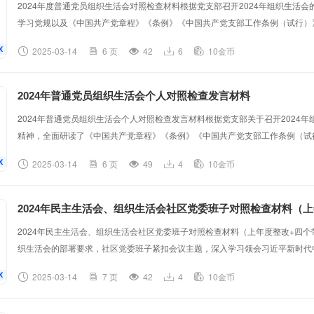
2024年度普通党员组织生活会对照检查材料根据党支部召开2024年组织生活
学习党规以及《中国共产党章程》《条例》《中国共产党支部工作条例（试行）
批评意见，认真对照检查，深入查找自身在“四个带头”方面存在的问题，明确了
2025-03-14
6 页
42
6
10金币
下。一、存在的主要问题及表现（一）围绕严守政治纪律和政治规矩，维护党的
在学习前，自认为有坚定的信念，自觉在思想上保持高度一致通过学习，才切实意
2024年普通党员组织生活会个人对照检查发言材料
2024年普通党员组织生活会个人对照检查发言材料根据党支部关于召开2024
精神，全面研读了《中国共产党章程》《条例》《中国共产党支部工作条例（试
认识到，作为一名党员，肩负着为党和单位事业服务的重要责任与使命。现将个
2025-03-14
6 页
49
4
10金币
（一）围绕严守政治纪律和政治规矩，维护党的团结统一方面。一是学深悟透有
立”的重大理论，能够及时跟进学，自觉学原文、读原著、悟原理，努力掌握精髓要
2024年民主生活会、组织生活会社区党委班子对照检查材料（
2024年民主生活会、组织生活会社区党委班子对照检查材料（上年度整改+四
织生活会的部署要求，社区党委班子紧扣会议主题，深入学习领会习近平新时代
心谈话，对照“带头严守政治纪律和政治规矩维护党的团结统一；带头增强党性
2025-03-14
7 页
42
4
10金币
于担责、敢于创新；带头履行全面从严治党政治责任”四个关键方面，深入查找
向。现将对照检查情况报告如下：一、上年度民主生活会整改落实情况（一）提升