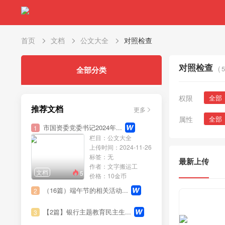
首页
文档
公文大全
对照检查
对照检查
(
5
全部分类
权限
全部
推荐文档
更多
属性
全部
市国资委党委书记2024年...
1
栏目：公文大全
上传时间：2024-11-26
标签：无
最新上传
作者：文字搬运工
文档
5
价格：10金币
（16篇）端午节的相关活动...
2
【2篇】银行主题教育民主生...
3