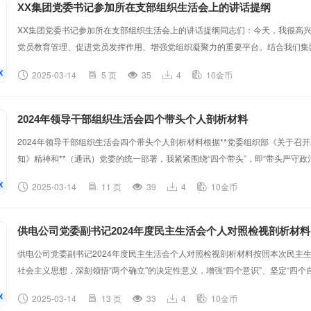
XX集团党委书记参加所在支部组织生活会上的讲话提纲
XX集团党委书记参加所在支部组织生活会上的讲话提纲同志们：今天，我很高
党员教育管理、促进党员发挥作用、增强党组织凝聚力的重要平台。结合我们集
时，也想重点讲几点意见，供大家参考。一、要深刻认识组织生活会的重要意义
2025-03-14
5 页
35
4
10金币
对党员进行教育管理监督的重要形式。通过定期开展组织生活会，我们能够深入
养，增强党组织的战斗力和创造力。对于我们集团而言，这一点尤为重要。集团是
2024年领导干部组织生活会四个带头个人剖析材料
2024年领导干部组织生活会四个带头个人剖析材料根据**党委组织部《关于召
知》精神和**（通讯）党委的统一部署，我紧紧围绕“四个带头”，即“带头严守
守纪律、砥砺作风；带头在遵规守纪、清正廉洁前提下勇于担责、敢于创新；带
2025-03-14
11 页
39
4
10金币
时代中国特色社会主义思想，特别是习近平总书记关于党的建设的重要思想和关
想和工作实际，深入查摆问题，深刻剖析原因，认真制定整改措施。现将个人剖析
供电公司党委副书记2024年度民主生活会个人对照检视剖析材料
供电公司党委副书记2024年度民主生活会个人对照检视剖析材料按照本次民主
社会主义思想，深刻领悟“两个确立”的决定性意义，增强“四个意识”、坚定“四个
规矩、带头增强党性、带头在遵规守纪前提下勇于担责等重点内容，紧密联系思
2025-03-14
13 页
33
4
10金币
施，现将个人对照检查情况汇报如下。一、主题教育专题民主生活会整改措施落