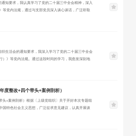
会的通知要求，我认真学习了党的二十届三中全会精神，深入
》等党内法规，通过与支部党员深入谈心谈话，广泛听取
整改方向，制定了整改措施。现将个人对照检查情况汇报如
团结统一方面。一是在学懂、弄通、做实上下功夫不够。
识到要真正做到坚定性，不仅仅是停留在...
年组织生活会的通知要求，我深入学习了党的二十届三中全会
行）》等党内法规。通过这段时间的学习，我愈发深刻地
人对照检查情况详细汇报如下一、存在的主要问题及表现
差距。对习近平新时代中国特色社会主义思想以及“两个确
义，但有时存在实用主义、重干轻学的倾...
上年度整改+四个带头+案例剖析）
个带头+案例剖析）根据〔上级党组织〕关于开好本次专题组
中国特色社会主义思想，广泛征求意见建议，认真开展谈
、严守纪律、砥砺作风带头在遵规守纪、清正廉洁前提下勇
存在问题，深刻剖析问题根源，明确了整改措施和努力方
社区服务质量方面。为提升工作人员业务能力...