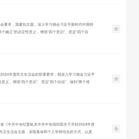
集中学习XX次，专题研讨XX次...
活会要求，我紧扣主题，深入学习领会习近平新时代中国特
个确立”的决定性意义，增强“四个意识”、坚定“四个自
和政治规矩、增强党性、遵规守纪、履行全面从严治党政治
情况报告如下。一、主题教育专题民主生活会整改措施落
定了详细的理论学习计划，将学习习近...
2024年度民主生活会的部署要求，我深入学习领会习近平
义，增强“四个意识”、坚定“四个自信”、做到“两个维
改进措施。现将个人对照检查情况汇报如下。一、主题教育
入学习党的创新理论，积极参加各类政治学习活动，包括
学习，我对习近平新时代中国特...
发《中共中央纪委机关中共中央组织部关于开好2024年度
民主生活会主题，采取集体和个人学研结合的方式，认真
《中国共产党纪律处分条例》《中共中央办公厅关于推进