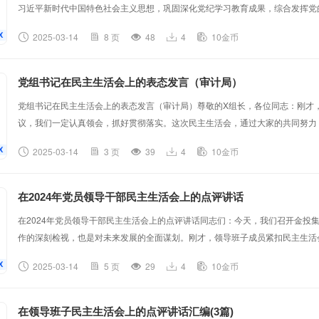
习近平新时代中国特色社会主义思想，巩固深化党纪学习教育成果，综合发挥党
推进中国式现代化提供坚强纪律保证”主题，我对照党章党规和纪律要求联系个
2025-03-14
8 页
48
4
10金币
析。现将个人对照检查情况汇报如下：一、存在的主要问题（一）带头严守政治
够按时参加支部组织的集中学习，但学习态度不够端正，存在应付差事的情况。在
党组书记在民主生活会上的表态发言（审计局）
党组书记在民主生活会上的表态发言（审计局）尊敬的X组长，各位同志：刚才
议，我们一定认真领会，抓好贯彻落实。这次民主生活会，通过大家的共同努力
好整改落实。借此机会，我代表局党组表个态。一、进一步提高政治站位，深化
2025-03-14
3 页
39
4
10金币
我们工作的关心和指导。通过这次民主生活会，我深切感到，作为局党组书记，
担当作为、工作创新等方面还有不足。比如，对党的创新理论学习不够深入，学用
在2024年党员领导干部民主生活会上的点评讲话
在2024年党员领导干部民主生活会上的点评讲话同志们：今天，我们召开金投集
作的深刻检视，也是对未来发展的全面谋划。刚才，领导班子成员紧扣民主生活会
题、剖析根源、提出整改措施，批评与自我批评坦诚中肯、直击要害，体现了刀
2025-03-14
5 页
29
4
10金币
凝聚共识、改进作风、促进工作的目的结合集团工作实际、党建品牌创建、风险
体评价，刀刃向内查问题，动真碰硬促整改本次民主生活会政治站位高、问题查摆
在领导班子民主生活会上的点评讲话汇编(3篇)