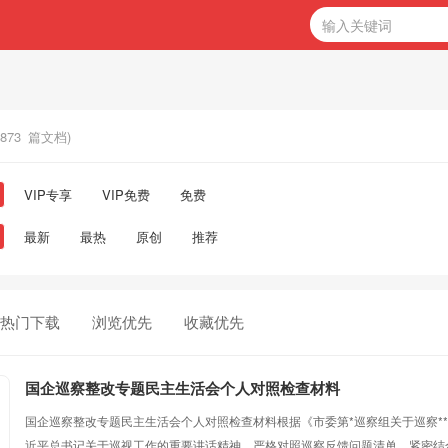
873
篇文档)
VIP专享
VIP免费
免费
最新
最热
原创
推荐
热门下载
浏览优先
收藏优先
国企巡察整改专题民主生活会个人对照检查材料
国企巡察整改专题民主生活会个人对照检查材料根据《市委第*巡察组关于巡察*
近平总书记关于巡视工作的重要讲话精神，严格对照巡察反馈问题清单，紧密结