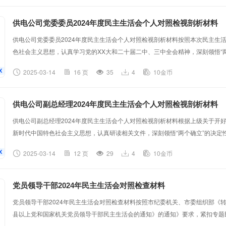
彻习近平新时代中国特色社会主义思想作为首要政治任务，制定详细学习计划，组织
供电公司党委委员2024年度民主生活会个人对照检视剖析材料
供电公司党委委员2024年度民主生活会个人对照检视剖析材料按照本次民主生
色社会主义思想，认真学习党的XX大和二十届二中、三中全会精神，深刻领悟“两
信”、做到“两个维护”。紧密联系自身思想和工作实际，聚焦带头严守政治纪律
2025-03-14
16 页
35
4
10金币
责任等方面，深入查摆问题，深刻剖析原因，明确改进措施。现将个人对照检查
实情况（一）强化理论武装，提升政治素养。在主题教育专题民主生活会后，我制
供电公司副总经理2024年度民主生活会个人对照检视剖析材料
供电公司副总经理2024年度民主生活会个人对照检视剖析材料根据上级关于开好
新时代中国特色社会主义思想，认真研读相关文件，深刻领悟“两个确立”的决定性意
护”。紧密结合自身工作实际，深入查摆问题，深刻剖析根源，明确努力方向和
2025-03-14
12 页
29
4
10金币
专题民主生活会整改措施落实情况（一）强化理论武装，提升政治素养。一是深
公司组织的集中学习、专题研讨等，累计参与XX次，学习时长达到XX小时。通过
党员领导干部2024年民主生活会对照检查材料
党员领导干部2024年民主生活会对照检查材料按照市纪委机关、市委组织部《转
县以上党和国家机关党员领导干部民主生活会的通知》的通知》要求，紧扣专题
学习习近平新时代中国特色社会主义思想、党的二十届三中全会精神以及党章、