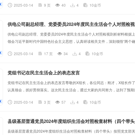
2025-03-14
9 页
40
4
10金币
党纪学习教育常态化长效化的意见》，深刻领会习近平总书记关于党的建设和党
的重要论述、关于全面深化改革的一系列新思想新观点新论断，跟进学习习近平总
供电公司副总经理、党委委员2024年度民主生活会个人对照检
供电公司副总经理、党委委员2024年度民主生活会个人对照检视剖析材料根据上
领会习近平新时代中国特色社会主义思想，认真研读相关文件，深刻领悟“两个确立
到“两个维护”。紧密结合自身工作实际，深入查摆问题，深刻剖析根源，明确努
2025-03-14
17 页
34
4
10金币
主题教育专题民主生活会整改措施落实情况（一）强化理论武装，提升政治素养
习计划，除参加公司组织的集中学习外，每日安排固定时间进行自主学习深入研读
党组书记在民主生活会上的表态发言
党组书记在民主生活会上的表态发言尊敬的X组长，各位同志：刚才，X组长作
认真领会，抓好贯彻落实。这次民主生活会，通过大家的共同努力，达到了预期
借此机会，我代表局党组表个态。一、进一步提高政治站位，深化对开好民主生
2025-03-14
3 页
57
4
10金币
心和指导。通过这次民主生活会，我深切感到，作为局党组书记，在抓班子带队
作创新等方面还有不足。比如，对党的创新理论学习不够深入，学用结合不够紧密
县级基层普通党员2024年度组织生活会对照检查材料（四个带头
县级基层普通党员2024年度组织生活会对照检查材料（四个带头）按照党支部关