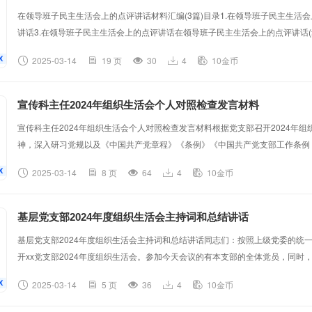
在领导班子民主生活会上的点评讲话材料汇编(3篇)目录1.在领导班子民主生活会
讲话3.在领导班子民主生活会上的点评讲话在领导班子民主生活会上的点评讲话(集
导干部民主生活会，既是对过去一年工作的深刻检视，也是对未来发展的全面谋
2025-03-14
19 页
30
4
10金币
带头”要求，结合集团实际，深入查摆问题、剖析根源、提出整改措施，批评与
抓实改的决心。会议达到了统一思想、凝聚共识、改进作风、促进工作的目的结合
宣传科主任2024年组织生活会个人对照检查发言材料
宣传科主任2024年组织生活会个人对照检查发言材料根据党支部召开2024年
神，深入研习党规以及《中国共产党章程》《条例》《中国共产党支部工作条例
广泛听取批评意见，我认真开展对照检查，深刻查找自身在“四个带头”方面存在
2025-03-14
8 页
64
4
10金币
人对照检查情况汇报如下。一、存在的主要问题及表现（一）严守政治纪律规矩
足。在面对网络上传播的模糊性、隐蔽性较强的错误言论时，缺乏应有的警惕性和
基层党支部2024年度组织生活会主持词和总结讲话
基层党支部2024年度组织生活会主持词和总结讲话同志们：按照上级党委的统
开xx党支部2024年度组织生活会。参加今天会议的有本支部的全体党员，同时
志，他们将对我们的会议进行指导和监督。让我们用热烈的掌声对他们的到来表
2025-03-14
5 页
36
4
10金币
一项议程：通报2023年度组织生活会整改措施落实情况。第二项议程：党支部
评和自我批评。第四项议程：上级党委指导组领导讲话。第五项议程：总结会议。