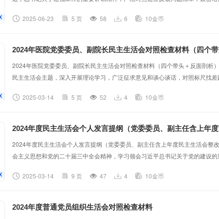
源症结、明确整改方向措施。现将个人对照检查情况汇报如下。一、全面认领问
2025-06-23
5 页
58
6
10金币
委制定了落实巡察反馈意见整改工作方案，梳理分解了*条整改措施。作为集团
不足，从思想层面找根源，全面认领问题，真正将问题整改作为重要的政治任务抓
2024年医院党委委员、副院长民主生活会对照检查材料（四个
2024年医院党委委员、副院长民主生活会对照检查材料（四个带头＋反面剖析
民主生活会主题，深入开展理论学习，广泛征求意见和谈心谈话，对照标尺找差
工作摆进去，对照“四个带头”，认真对照反思，查找问题，剖析根源，制定整改
2025-03-14
5 页
52
4
10金币
政治纪律和政治规矩方面。一是理论学习浮于表面。对党的最新理论成果，如习
展的重要论述，虽积极参与集中学习，但自主深入钻研不够。学习时偏重理论条文
2024年度民主生活会个人发言提纲（党委委员、副主任含上年
2024年度民主生活会个人发言提纲（党委委员、副主任含上年度民主生活会整
会主义思想和党的二十届三中全会精神，学习领会习近平总书记关于党的建设的
强党的纪律建设的重要论述、关于全面深化改革的一系列新思想新观点新论断、
2025-03-14
9 页
47
4
10金币
精神、习近平总书记视察天津时的重要讲话精神以及关于本部门本领域的重要讲
分条例》（以下简称《条例》）和《中共中央办公厅关于推进党纪学习教育常态化
2024年度普通党员组织生活会对照检查材料