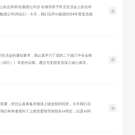
上的点评讲话(集团公司)2.在领导班子民主生活会上的点评
团公司)同志们：今天，我们召开xx集团2024年度党员领
划。刚才，领导班子成员紧扣民主生活会主题，对照“四个
自我批评坦诚中肯、直击要害，体现了刀刃向内的勇气和真
集团工作实际、党建品...
组织生活会的通知要求，我认真学习了党的二十届三中全会精
（试行）》等党内法规。通过与支部党员深入谈心谈话，
的问题，明确整改方向，制定切实可行的整改措施。现将个
，维护党的团结统一方面。一是政治敏锐性与鉴别力不
敏锐性，未能及时察觉其中的不良导向。比...
一部署，经过认真筹备并报请上级党组织同意，今天我们召
，我们有幸邀请到了上级党委指导组组长xx同志，以及xx同
示热烈的欢迎和衷心的感谢！这次会议共有五项议程：第
班子做对照检查。第三项议程：党员依次对照检查，开展批
首先，进行第一项议程：由党支部...