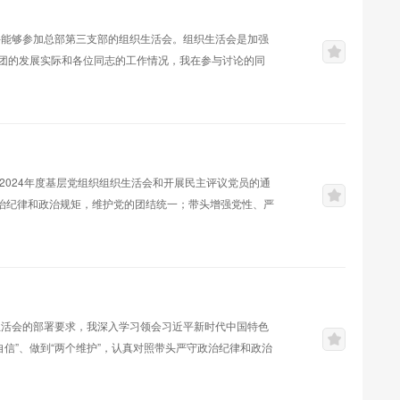
兴能够参加总部第三支部的组织生活会。组织生活会是加强
团的发展实际和各位同志的工作情况，我在参与讨论的同
组织生活会是党内政治生活的重要内容和载体，是党组织
交流思想，查找和解决自身存在的问题，不断提高党性修
党领导下的经济组织，肩负着重大的政治责任、经济...
开2024年度基层党组织组织生活会和开展民主评议党员的通
政治纪律和政治规矩，维护党的团结统一；带头增强党性、严
头履行全面从严治党政治责任”的要求，深入学习习近平新
于通讯行业发展的重要指示批示精神，聚焦主题，联系思
情况汇报如下：一、存在问题及...
生活会的部署要求，我深入学习领会习近平新时代中国特色
自信”、做到“两个维护”，认真对照带头严守政治纪律和政治
想和工作实际，深入查摆问题深刻剖析原因，明确整改措
实情况（一）强化理论武装，学深悟透新思想。把学习贯