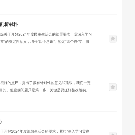
的自我革命等重要思想，以及关于全面加强党的纪律建设
书记最新重要讲话和重要指示批示精神为开好...
视剖析材料
级关于开好2024年度民主生活会的部署要求，我深入学习
”的决定性意义，增强“四个意识”、坚定“四个自信”、做
力方向和改进措施。现将个人对照检查情况汇报如下。一、
。一是丰富学习形式，增强学习深度。制定详细的个人学
习近平新时代中国特色社会主义...
了很好的点评，提出了很有针对性的意见和建议，我们一定
目的。但查摆问题只是第一步，关键是要抓好整改落实。
活会重要性的认识首先要感谢区委督导组对我们工作的关
伍上还存在不少差距。特别是在理论学习、担当作为、工
；对审计工作规律把握不够准确，创新意识不够强；...
）
于开好2024年度组织生活会的要求，紧扣“深入学习贯彻