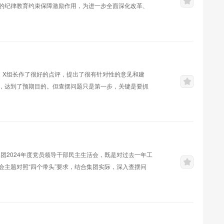
的纪律教育约束保障激励作用，为进一步全面深化改革、
人思想、工作、生活实际，认真查摆问题，深入进行党性分
纪律和政治规矩方面一是政治理论学习不够深入。虽然能
学习习近平新时代中国特色社会主义思想时...
，X组长作了很好的点评，提出了很有针对性的意见和建
，达到了预期目的。但查摆问题只是第一步，关键是要抓
对开好民主生活会重要性的认识首先要感谢区委督导组对
在抓班子带队伍上还存在不少差距。特别是在理论学习、
结合不够紧密；对审计工作规律把握不够准确，创新意...
团2024年度党员领导干部民主生活会，既是对过去一年工
主题对照“四个带头”要求，结合集团实际，深入查摆问
刃向内的勇气和真抓实改的决心。会议达到了统一思想、
防控等重点工作我谈几点意见，与大家共勉。一、会议总
准、整改措施实，充分体现了金投集团领导...