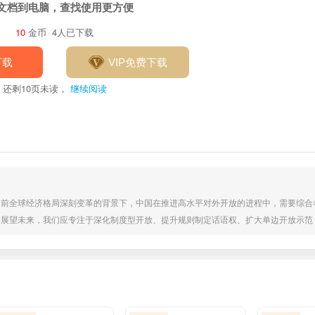
文档到电脑，查找使用更方便
10
金币
4人已下载
下载
VIP免费下载
还剩
10
页未读，
继续阅读
当前全球经济格局深刻变革的背景下，中国在推进高水平对外开放的进程中，需要综合
。展望未来，我们应专注于深化制度型开放、提升规则制定话语权、扩大单边开放示范
竞争新优势，以对外开放的主动赢得经济发展的主动。习近平总书记指出：“对外开
绿色转型加速的背景下，高水平对外开放成为经济全球化新趋势与推动中国经济高质