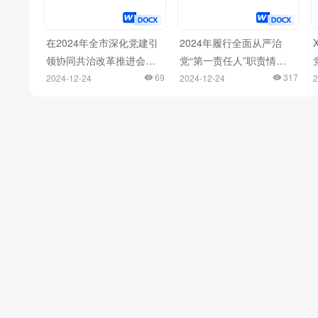
在2024年全市深化党建引
2024年履行全面从严治
领协同共治改革推进会上
党“第一责任人”职责情况
的汇报发言
69
报告
317
2024-12-24
2024-12-24
2