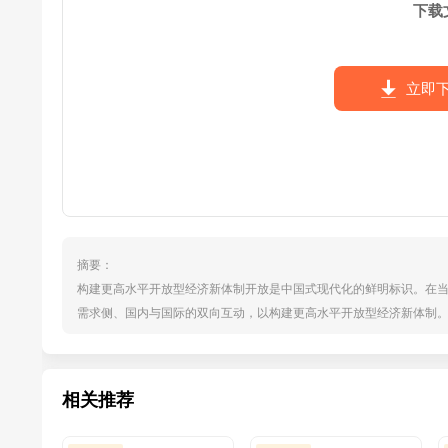
下载
立即
摘要：
构建更高水平开放型经济新体制开放是中国式现代化的鲜明标识。在
需求侧、国内与国际的双向互动，以构建更高水平开放型经济新体制
济与绿色经济的引领作用，不断拓展对外开放的广度和深度，打造合作
国策，任何时候都不能动摇。”当前，在全球产业链重构、数字技术与
择。...
相关推荐