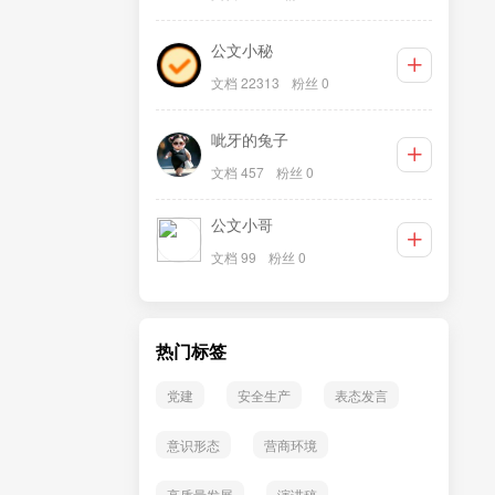
公文小秘
文档 22313
粉丝 0
呲牙的兔子
文档 457
粉丝 0
公文小哥
文档 99
粉丝 0
热门标签
党建
安全生产
表态发言
意识形态
营商环境
高质量发展
演讲稿