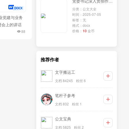
党委书记深入贯彻作风建设专题访谈材料
分类：公文大全
时间：2025-07-05
企业党建与业务
标签：无
进会上的讲话
格式：docx
价格：
10
金币
88
推荐作者
文字搬运工
文档 84245
粉丝 6
笔杆子参考
文档 832
粉丝 1
公文宝典
文档 5825
粉丝 2