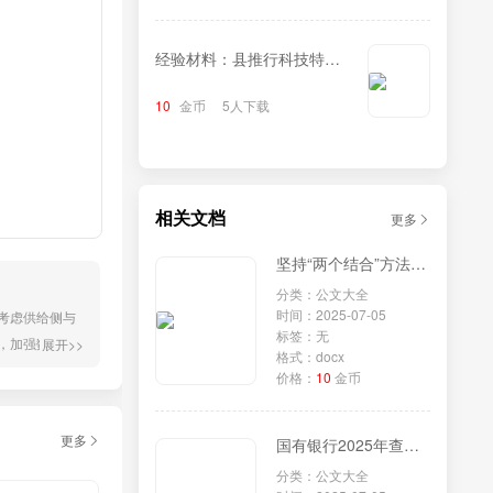
经验材料：县推行科技特派
员制度+蹚出科技兴农新路
10
金币
5人下载
相关文档
更多
坚持“两个结合”方法论：理论创新与文明复兴的必由之路
分类：公文大全
时间：2025-07-05
考虑供给侧与
标签：无
，加强数字经
展开>>
格式：docx
放是我国的基本
价格：
10
金币
量发展的必然选
更多
国有银行2025年查摆问题清单
分类：公文大全