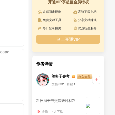
开通VIP享超值会员特权
多端同步记录
高速下载文档
免费文档工具
分享文档赚钱
每日登录抽奖
优质衍生服务
马上开通VIP
0000801
作者详情
永久会员
笔杆子参考
文档
832
粉丝
1
科技局干部交流研讨材料
10
金币
4人下载