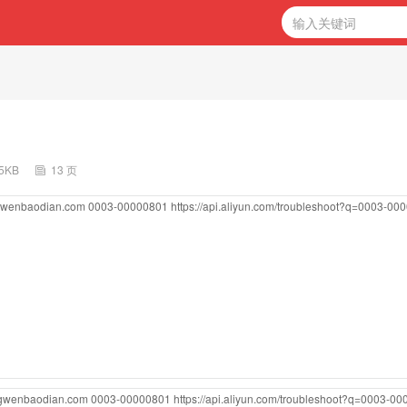
15KB
13 页
ngwenbaodian.com
0003-00000801
https://api.aliyun.com/troubleshoot?q=0003-00
ngwenbaodian.com
0003-00000801
https://api.aliyun.com/troubleshoot?q=0003-0