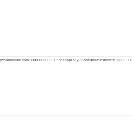
ongwenbaodian.com
0003-00000801
https://api.aliyun.com/troubleshoot?q=0003-0