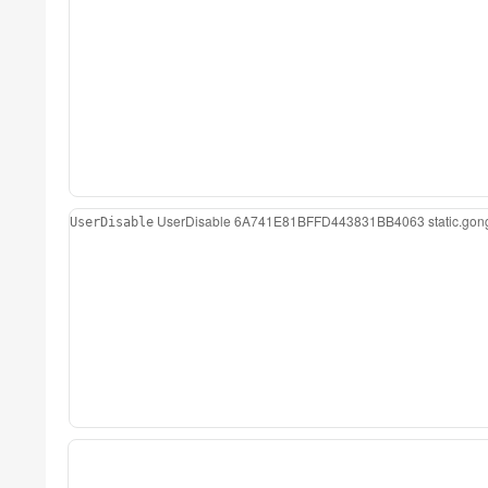
UserDisable
6A741E81BFFD443831BB4063
static.g
UserDisable