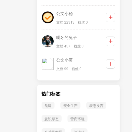
公文小秘
文档 22313
粉丝 0
呲牙的兔子
文档 457
粉丝 0
公文小哥
文档 99
粉丝 0
热门标签
党建
安全生产
表态发言
意识形态
营商环境
高质量发展
演讲稿