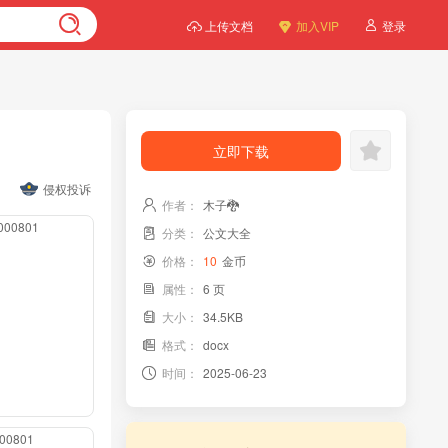
上传文档
加入VIP
登录
立即下载
侵权投诉
作者：
木子🐉
0000801
分类：
公文大全
价格：
10
金币
属性：
6 页
大小：
34.5KB
格式：
docx
时间：
2025-06-23
000801