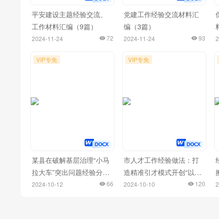
平安建设主题经验交流、
党建工作经验交流材料汇
工作材料汇编（9篇）
编（3篇）
72
93
2024-11-24
2024-11-24
2
VIP专免
VIP专免
某县在破解基层治理“小马
市人才工作经验做法：打
拉大车”突出问题经验分享
造精准引才模式开创“以产
会上的发言
66
聚才、以才兴产、产才互
120
2024-10-12
2024-10-10
2
融”生动局面