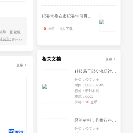
纪委常委在市纪委学习贯彻
《中华人民共和国监察法实
10
金币
4人下载
施条例》研讨交流会上的发
领导，把党组
言
社会主义思想
展开>>
求，推动村与
：一、...
相关文档
更多
更多
科技局干部交流研讨材料
分类：公文大全
时间：2025-07-05
标签：研讨材料
格式：docx
价格：
10
金币
经验材料：县推行科技特派员制度+蹚出科技兴农新路
分类：公文大全