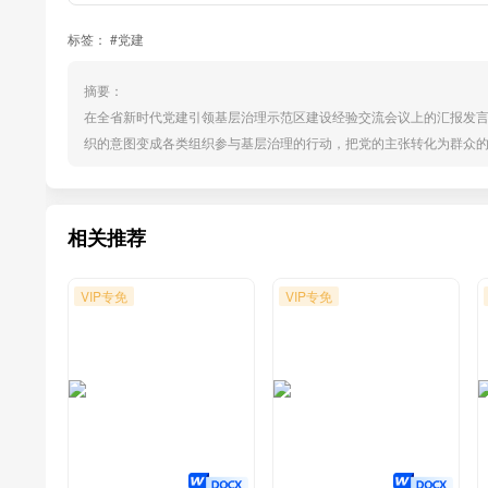
标签：
#党建
摘要：
在全省新时代党建引领基层治理示范区建设经验交流会议上的汇报发
织的意图变成各类组织参与基层治理的行动，把党的主张转化为群众
特别是党的建设重要思想的实践创新路径近年来，我市认真落实市委创
集团深化“村企结对暨党建共建”实践探索，聚力打造“村企结对・强村富
相关推荐
VIP专免
VIP专免