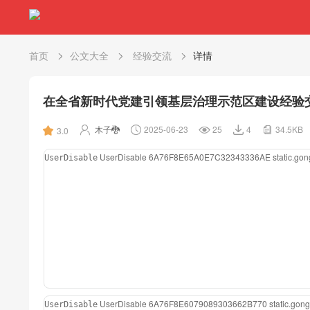
首页
公文大全
经验交流
详情
在全省新时代党建引领基层治理示范区建设经验
木子🐉
2025-06-23
25
4
34.5KB
3.0
UserDisable
6A76F8E65A0E7C32343336AE
static.g
UserDisable
UserDisable
6A76F8E6079089303662B770
static.go
UserDisable