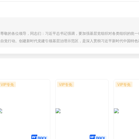
言尊敬的各位领导，同志们：习近平总书记强调，要加强基层党组织对各类组织的统一
的自觉行动。创建新时代党建引领基层治理示范区，是深入贯彻习近平新时代中国特色
建新时代党建引领基层治理示范区工作部署，按照县委构建“多元共治”新格局具体要
民”党建品牌，奋力蹚出村企共建、携手奔“富”的乡村振兴新路子。现将有关情况汇报如下
VIP专免
VIP专免
VIP专免