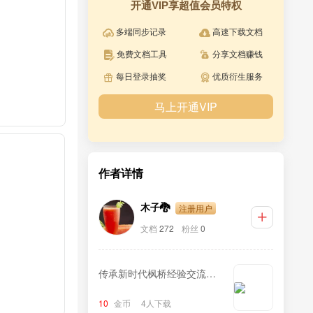
开通VIP享超值会员特权
多端同步记录
高速下载文档
免费文档工具
分享文档赚钱
每日登录抽奖
优质衍生服务
马上开通VIP
作者详情
注册用户
木子🐉
文档
272
粉丝
0
传承新时代枫桥经验交流发
言材料
10
金币
4人下载