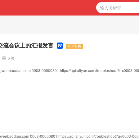
交流会议上的汇报发言
VIP专免
6 页
ongwenbaodian.com
0003-00000801
https://api.aliyun.com/troubleshoot?q=0003-0
ngwenbaodian.com
0003-00000801
https://api.aliyun.com/troubleshoot?q=0003-00