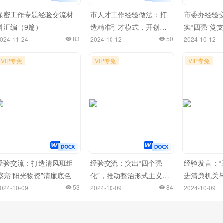
保密工作专题经验交流材
市人才工作经验做法：打
市委办经验
料汇编（9篇）
造精准引才模式，开创产
实“四强”党
83
才互融新局面
50
024-11-24
2024-10-12
2024-10-12
VIP专免
VIP专免
VIP专免
经验交流：打造清风班组
经验交流：突出“四个强
经验发言：“
擦亮“阳光物资”清廉底色
化”，推动整治形式主义为
进清廉机关
53
基层减负走深走实
84
合共建
024-10-09
2024-10-09
2024-10-09