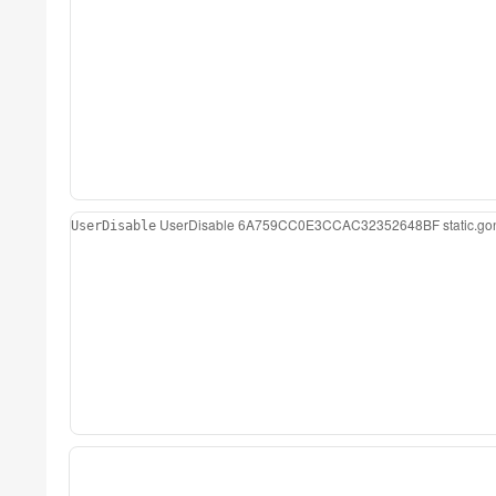
UserDisable
6A759CC0E3CCAC32352648BF
static.
UserDisable