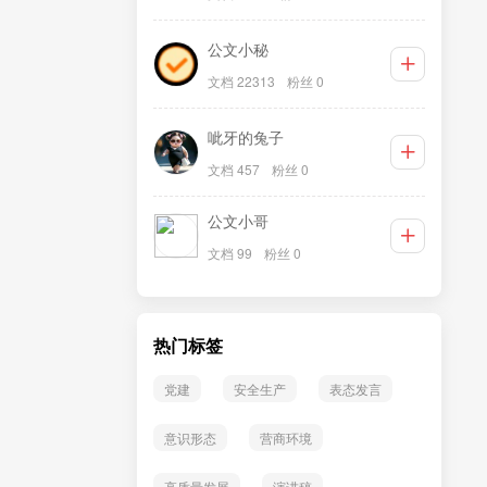
公文小秘
文档 22313
粉丝 0
呲牙的兔子
文档 457
粉丝 0
公文小哥
文档 99
粉丝 0
热门标签
党建
安全生产
表态发言
意识形态
营商环境
高质量发展
演讲稿