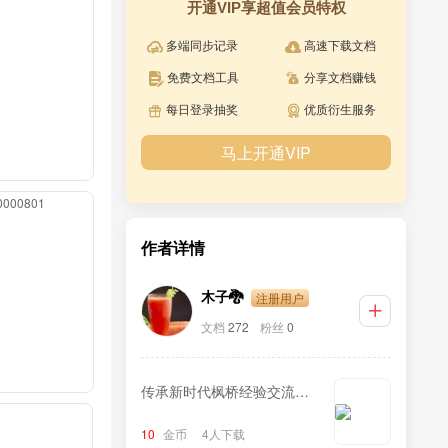
开通VIP享超值会员特权
多端同步记录
高速下载文档
免费文档工具
分享文档赚钱
每日登录抽奖
优质衍生服务
马上开通VIP
00000801
作者详情
注册用户
木子🐉
文档
272
粉丝
0
传承新时代枫桥经验交流发
言材料
10
金币
4人下载