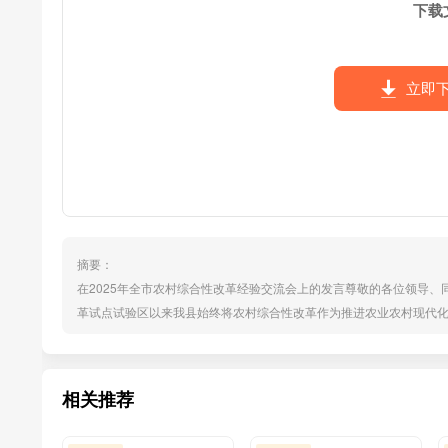
下载
立即
摘要：
在2025年全市农村综合性改革经验交流会上的发言尊敬的各位领导
革试点试验区以来我县始终将农村综合性改革作为推进农业农村现代
特色农林资源，成功打造了农文旅融合赋能乡村振兴示范园区，为我
成果。一、聚焦乡村发展，全力促进富民增收乡村振兴，产业振兴是
一二...
相关推荐