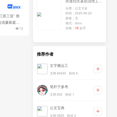
街道社区基层治理工作经验材料汇编（5篇）
分类：公文大全
时间：2025-06-23
三抓三促” 推
标签：无
与清廉家庭融
格式：docx
价格：
10
金币
73
推荐作者
文字搬运工
文档 84245
粉丝 6
笔杆子参考
文档 832
粉丝 1
公文宝典
文档 5825
粉丝 2