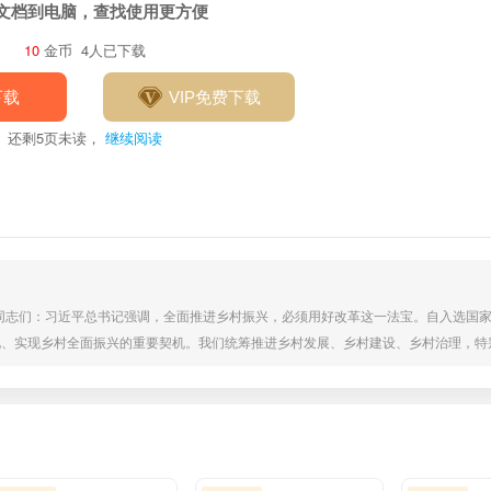
文档到电脑，查找使用更方便
10
金币
4人已下载
下载
VIP免费下载
还剩
5
页未读，
继续阅读
、同志们：习近平总书记强调，全面推进乡村振兴，必须用好改革这一法宝。自入选国
化、实现乡村全面振兴的重要契机。我们统筹推进乡村发展、乡村建设、乡村治理，特
县乡村振兴注入了新活力。在此，我很荣幸代表我县，向大家分享我们在农村综合性改
关键。我县立足农业特优产业，积极探索立体化栽植、农产品精深加工及文旅服务业发