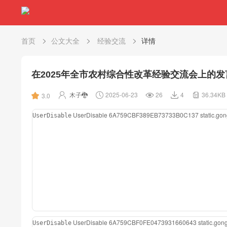
首页
公文大全
经验交流
详情
在2025年全市农村综合性改革经验交流会上的发
木子🐉
2025-06-23
26
4
36.34KB
3.0
UserDisable
6A759CBF389EB73733B0C137
static.g
UserDisable
UserDisable
6A759CBF0FE0473931660643
static.go
UserDisable