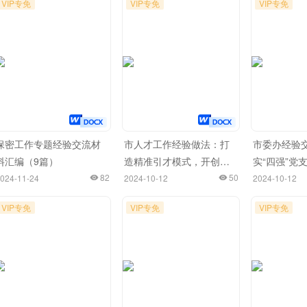
VIP专免
VIP专免
VIP专免
保密工作专题经验交流材
市人才工作经验做法：打
市委办经验
料汇编（9篇）
造精准引才模式，开创产
实“四强”党
82
才互融新局面
50
024-11-24
2024-10-12
2024-10-12
VIP专免
VIP专免
VIP专免