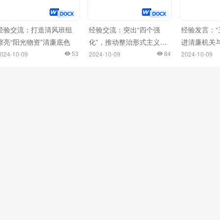
经验交流：打造清风班组
经验交流：突出“四个强
经验发言：“
擦亮“阳光物资”清廉底色
化”，推动整治形式主义为
进清廉机关
53
基层减负走深走实
84
合共建
024-10-09
2024-10-09
2024-10-09