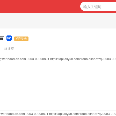
言
VIP专免
8 页
ongwenbaodian.com
0003-00000801
https://api.aliyun.com/troubleshoot?q=0003-0
ngwenbaodian.com
0003-00000801
https://api.aliyun.com/troubleshoot?q=0003-0