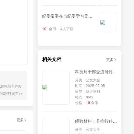
纪委常委在市纪委学习贯彻
《中华人民共和国监察法实
10
金币
4人下载
施条例》研讨交流会上的发
言
相关文档
更多
科技局干部交流研讨材料
分类：公文大全
时间：2025-07-05
家农村综合性改
标签：研讨材料
别是依托万亩
展开>>
格式：docx
革中的经验与
价格：
10
金币
展路径，促进
更多
经验材料：县推行科技特派员制度+蹚出科技兴农新路
分类：公文大全