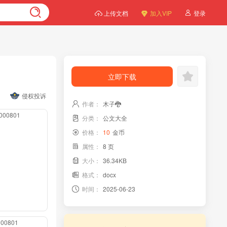
上传文档
加入VIP
登录
立即下载
侵权投诉
作者：
木子🐉
0000801
分类：
公文大全
价格：
10
金币
属性：
8 页
大小：
36.34KB
格式：
docx
时间：
2025-06-23
0000801