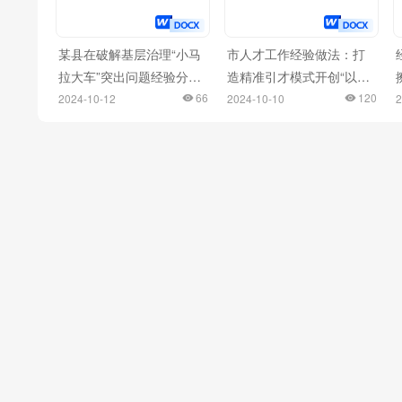
某县在破解基层治理“小马
市人才工作经验做法：打
拉大车”突出问题经验分享
造精准引才模式开创“以产
会上的发言
66
聚才、以才兴产、产才互
120
2024-10-12
2024-10-10
2
融”生动局面