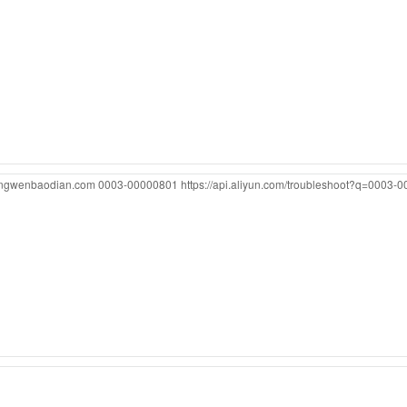
gongwenbaodian.com
0003-00000801
https://api.aliyun.com/troubleshoot?q=0003-