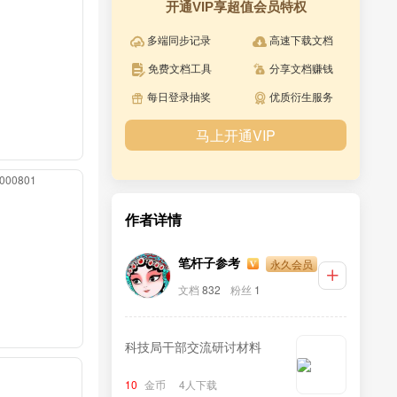
开通VIP享超值会员特权
多端同步记录
高速下载文档
免费文档工具
分享文档赚钱
每日登录抽奖
优质衍生服务
马上开通VIP
00000801
作者详情
永久会员
笔杆子参考
文档
832
粉丝
1
科技局干部交流研讨材料
10
金币
4人下载