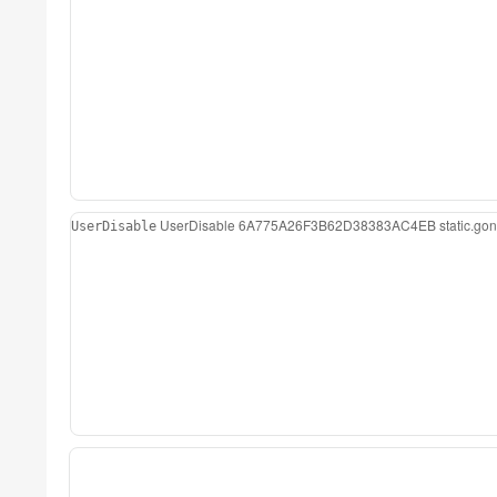
UserDisable
6A775A26F3B62D38383AC4EB
static.g
UserDisable