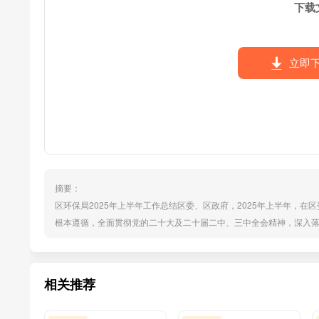
下载
立即
摘要：
区环保局2025年上半年工作总结区委、区政府，2025年上半年，
根本遵循，全面贯彻党的二十大及二十届二中、三中全会精神，深入
改善生态环境质量为核心，以解决突出环境问题为导向，凝心聚力、攻
半年工作总结上半年，我局聚焦主责主业，扎实推进污染防治攻坚战，
相关推荐