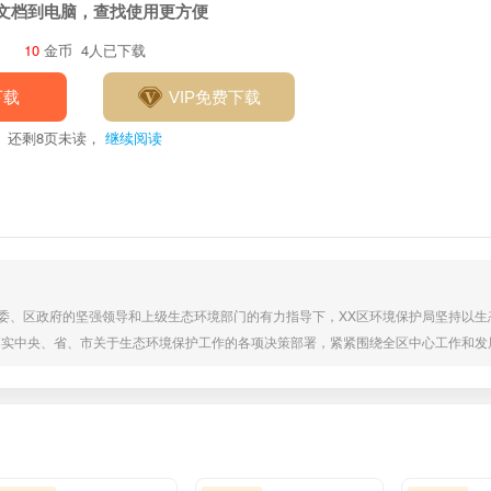
文档到电脑，查找使用更方便
10
金币
4人已下载
下载
VIP免费下载
还剩
8
页未读，
继续阅读
在区委、区政府的坚强领导和上级生态环境部门的有力指导下，XX区环境保护局坚持以
落实中央、省、市关于生态环境保护工作的各项决策部署，紧紧围绕全区中心工作和发
坚克难，各项工作取得积极进展。现将上半年工作总结及下半年工作计划报告如下，一
不断加强环境监管执法，着力提升环境治理能力，全区生态环境质量总体保持稳定并呈现