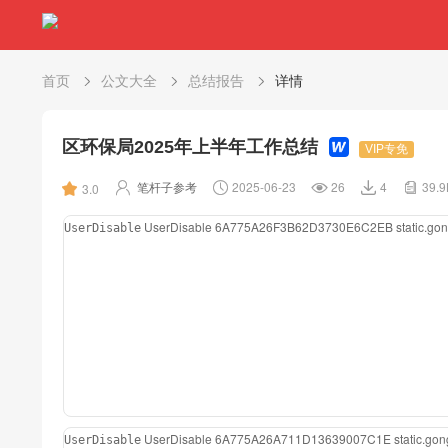
首页
公文大全
总结报告
详情
区环保局2025年上半年工作总结
VIP专免
笔杆子参考
2025-06-23
26
4
39.
3.0
UserDisable
6A775A26F3B62D3730E6C2EB
static.g
UserDisable
UserDisable
6A775A26A711D13639007C1E
static.g
UserDisable