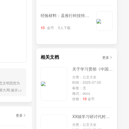
经验材料：县推行科技特派
员制度+蹚出科技兴农新路
10
金币
5人下载
相关文档
更多
关于学习贯彻《中国共产党发展党员工作细则》的情况报告
分类：公文大全
时间：2025-07-05
生态文明思想为
标签：无
展大局以持续
展开>>
格式：docx
、2025年上
价格：
10
金币
向好...
更多
XX镇学习研讨代村共富情况报告
分类：公文大全