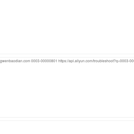
ongwenbaodian.com
0003-00000801
https://api.aliyun.com/troubleshoot?q=0003-