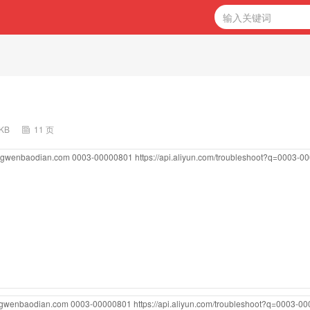
9KB
11 页
ongwenbaodian.com
0003-00000801
https://api.aliyun.com/troubleshoot?q=0003-
ongwenbaodian.com
0003-00000801
https://api.aliyun.com/troubleshoot?q=0003-0