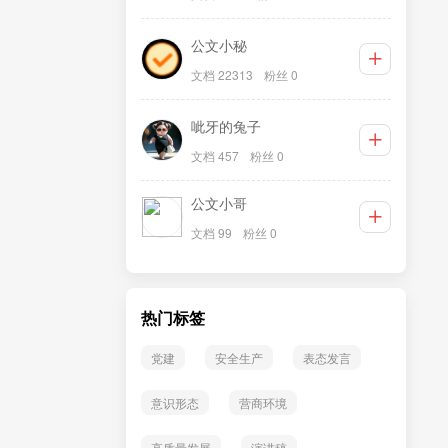
公文小秘
文档 22313
粉丝 0
呲牙的兔子
文档 457
粉丝 0
公文小哥
文档 99
粉丝 0
热门标签
党建
安全生产
表态发言
意识形态
营商环境
高质量发展
演讲稿