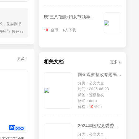
庆“三八”国际妇女节领导致
长，党委副书
辞
10
金币
4人下载
评环节，在每
展开>>
、坦诚相见，
短期效益，对一
更多
相关文档
更多
国企巡察整改专题民主生活会个人对照检查材料
分类：公文大全
时间：2025-06-23
标签：巡察整改
格式：docx
价格：
10
金币
2024年医院党委委员、副院长民主生活会对照检查材料（四个带头＋反面剖析）
分类：公文大全
主任2024年