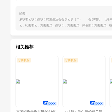
摘要：
乡镇书记镇长副镇长民主生活会会议记录（二） 会议时间：〔具
记，纪委书记，党委委员、副镇长，党委委员、武装部长党委委员、
位成员自我批评后，其他成员对其提出批评意见和建议，指出工作中
开出“辣味”达到“红红脸、出出汗”的目的和要求。 相互批评内
些...
相关推荐
VIP专免
VIP专免
市国资委党委书记2024年
（16篇）端午节的相关活