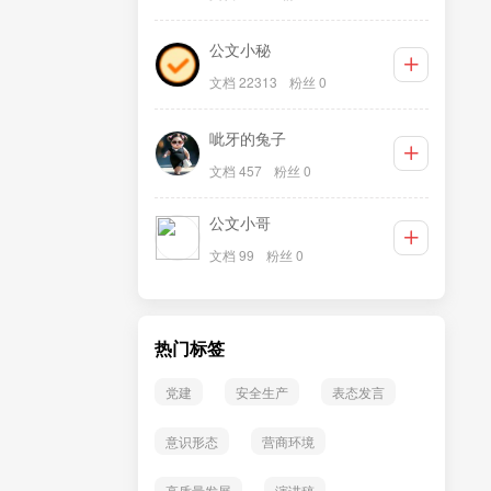
公文小秘
文档 22313
粉丝 0
呲牙的兔子
文档 457
粉丝 0
公文小哥
文档 99
粉丝 0
热门标签
党建
安全生产
表态发言
意识形态
营商环境
高质量发展
演讲稿