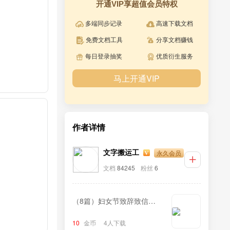
开通VIP享超值会员特权
多端同步记录
高速下载文档
免费文档工具
分享文档赚钱
每日登录抽奖
优质衍生服务
马上开通VIP
作者详情
永久会员
文字搬运工
文档
84245
粉丝
6
（8篇）妇女节致辞致信汇
编
10
金币
4人下载