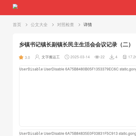
首页
公文大全
对照检查
详情
乡镇书记镇长副镇长民主生活会会议记录（二）
文字搬运工
2025-03-14
22
4
17.
3.0
UserDisable
6A75B8480B05F1353379EC6C
static.g
UserDisable
UserDisable
6A75B84835E0F03831F5C913
static.go
UserDisable