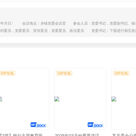
体年月日〕 会议地点：乡镇党委会议室 参会人员：党委书记，党委副书记、镇
组织委员，党委委员、宣传委员，党委委员、政法委员 党委书记：下面进行相互批
存在的不足和改进方向。希望大家能够本着严肃认真的态度来发言，对待问题不遮不掩
容记录 党委书记对其他委员的批评 对党委副书记、镇长：在工作推进中过于注重
VIP专免
VIP专免
VIP专免
【2篇】银行主题教育民
2025年03月份重要讲话、
某县委办公室