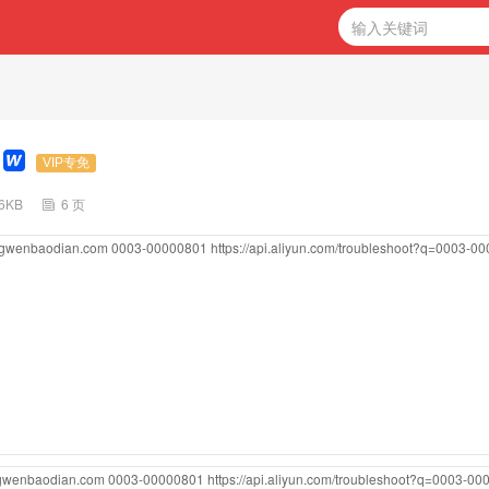
VIP专免
26KB
6 页
ongwenbaodian.com
0003-00000801
https://api.aliyun.com/troubleshoot?q=0003-0
ngwenbaodian.com
0003-00000801
https://api.aliyun.com/troubleshoot?q=0003-0