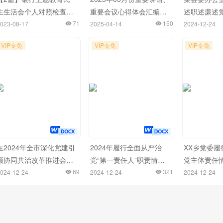
主生活会个人对照检查材
重要会议心得体会汇编
述职述廉述
料 检视剖析 发言提纲
71
（94篇）
150
023-08-17
2025-04-14
2024-12-24
VIP专免
VIP专免
VIP专免
在2024年全市深化党建引
2024年履行全面从严治
XX乡党委履
领协同共治改革推进会上
党“第一责任人”职责情况
党主体责任
的汇报发言
69
报告
321
024-12-24
2024-12-24
2024-12-24