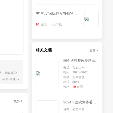
庆“三八”国际妇女节领导致
辞
10
金币
4人下载
相关文档
更多
国企巡察整改专题民主生活会个人对照检查材料
分类：公文大全
时间：2025-06-23
求，我认真学
标签：巡察整改
、马克思主义
展开>>
格式：docx
如下: 一、
价格：
10
金币
安排部署...
更多
2024年医院党委委员、副院长民主生活会对照检查材料（四个带头＋反面剖析）
分类：公文大全