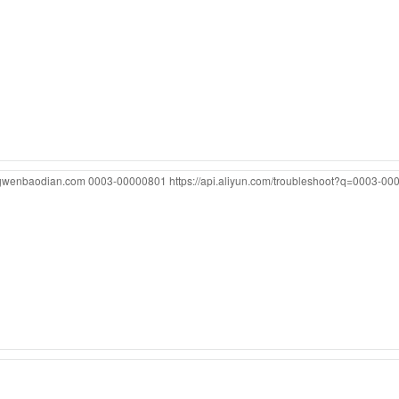
ngwenbaodian.com
0003-00000801
https://api.aliyun.com/troubleshoot?q=0003-0