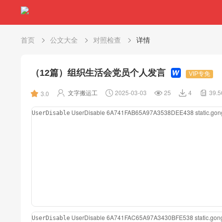
首页
公文大全
对照检查
详情
（12篇）组织生活会党员个人发言
VIP专免
文字搬运工
2025-03-03
25
4
39.
3.0
UserDisable
6A741FAB65A97A3538DEE438
static.g
UserDisable
UserDisable
6A741FAC65A97A3430BFE538
static.g
UserDisable