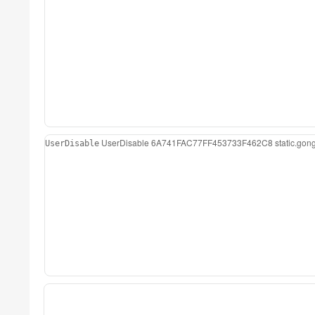
UserDisable
6A741FAC77FF453733F462C8
static.go
UserDisable