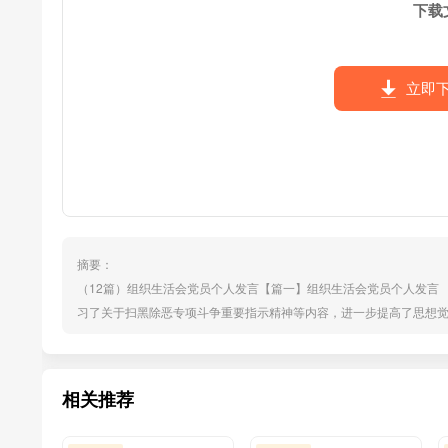
下载
立即
摘要：
（12篇）组织生活会党员个人发言【篇一】组织生活会党员个人发言
习了关于扫黑除恶专项斗争重要指示精神等内容，进一步提高了思想
信仰和社会主义信念、严守党的政治纪律和政治规矩、违规违纪和错
存在的主要问题 (一)在学习党的宗教政策和党纪党规方面： 始终
相关推荐