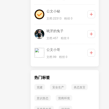
公文小秘
文档 22313
粉丝 0
呲牙的兔子
文档 457
粉丝 0
公文小哥
文档 99
粉丝 0
热门标签
党建
安全生产
表态发言
意识形态
营商环境
高质量发展
演讲稿