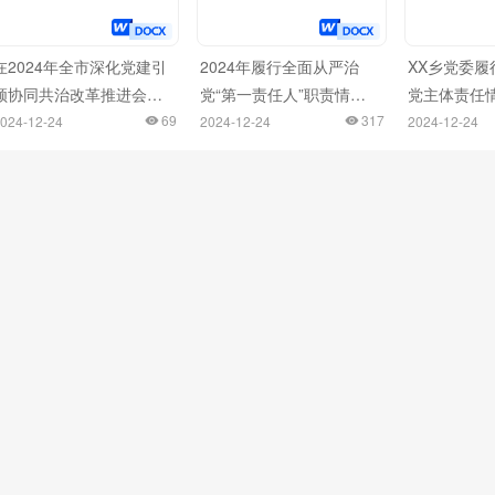
在2024年全市深化党建引
2024年履行全面从严治
XX乡党委履
领协同共治改革推进会上
党“第一责任人”职责情况
党主体责任
的汇报发言
69
报告
317
024-12-24
2024-12-24
2024-12-24