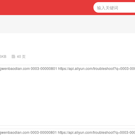
56KB
40 页
ongwenbaodian.com
0003-00000801
https://api.aliyun.com/troubleshoot?q=0003-0
ongwenbaodian.com
0003-00000801
https://api.aliyun.com/troubleshoot?q=0003-0