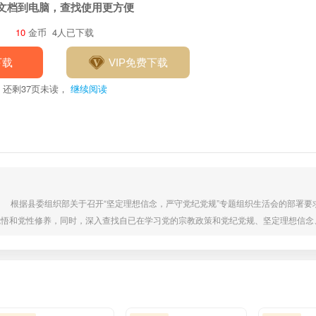
文档到电脑，查找使用更方便
10
金币
4人已下载
下载
VIP免费下载
还剩
37
页未读，
继续阅读
 根据县委组织部关于召开“坚定理想信念，严守党纪党规”专题组织生活会的部署要
觉悟和党性修养，同时，深入查找自已在学习党的宗教政策和党纪党规、坚定理想信念
误言行前面敢于抵制、敢于斗争方面的问题，深刻分析原因制定整改措施。现对照检查
坚定正确的政治方向，坚定中国共产党的领导，遵从《党章》，严格贯彻落实所党支部