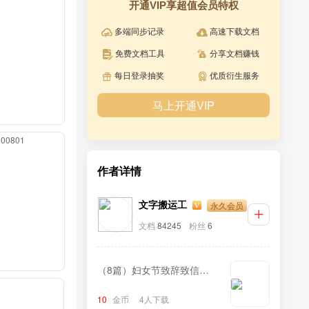
开通VIP享超值会员特权
多端同步记录
高速下载文档
免费文档工具
分享文档赚钱
每日登录抽奖
优质衍生服务
马上开通VIP
0000801
作者详情
永久会员
文字搬运工
文档
84245
粉丝
6
（8篇）妇女节致辞致信汇
编
10
金币
4人下载