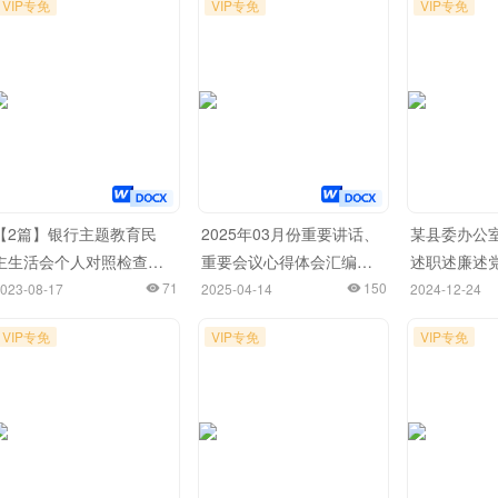
VIP专免
VIP专免
VIP专免
【2篇】银行主题教育民
2025年03月份重要讲话、
某县委办公室
主生活会个人对照检查材
重要会议心得体会汇编
述职述廉述
料 检视剖析 发言提纲
71
（94篇）
150
023-08-17
2025-04-14
2024-12-24
VIP专免
VIP专免
VIP专免