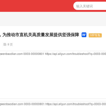
为，为推动市直机关高质量发展提供坚强保障
VIP专免
8 页
ngwenbaodian.com
0003-00000801
https://api.aliyun.com/troubleshoot?q=0003-0
ongwenbaodian.com
0003-00000801
https://api.aliyun.com/troubleshoot?q=0003-0