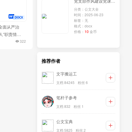
党支部作风建设党课讲稿：赓续优良传统锻造过硬作风凝心聚力建设新时代坚强战斗堡垒
分类：公文大全
时间：2025-06-23
标签：无
格式：docx
行全面从严治
价格：
10
金币
人”职责情况
322
推荐作者
文字搬运工
文档 84245
粉丝 6
笔杆子参考
文档 832
粉丝 1
公文宝典
文档 5825
粉丝 2