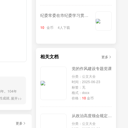
纪委常委在市纪委学习贯彻
《中华人民共和国监察法实
10
金币
4人下载
施条例》研讨交流会上的发
言
相关文档
更多
党的作风建设专题党课
分类：公文大全
时间：2025-06-23
标签：无
年。104年
格式：docx
性成就、发生
价格：
10
金币
展开>>
党的作风建设
作为，为推动
从政治高度领会规定内涵，以担当精神锤炼过硬作风（党课讲稿）
更多
分类：公文大全