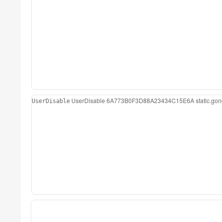
UserDisable
6A773B0F3D88A23434C15E6A
static.g
UserDisable