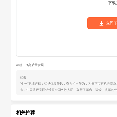
下载
立即
标签：
#高质量发展
摘要：
“七一”党课讲稿：弘扬优良作风，奋力担当作为，为推动市直机关高质
来，中国共产党团结带领全国各族人民，取得了革命、建设、改革的
历史性变革。市直机关作为党和政府的工作部门在党的事业发展中肩
经验，对于我们进一步坚定理想信念，弘扬优良作风，推动市直机关各
市...
相关推荐