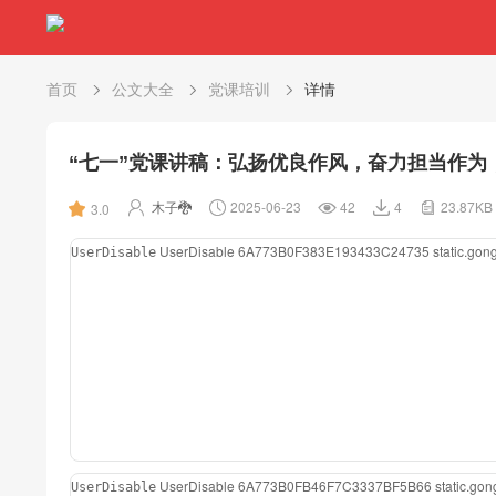
首页
公文大全
党课培训
详情
“七一”党课讲稿：弘扬优良作风，奋力担当作
木子🐉
2025-06-23
42
4
23.87KB
3.0
UserDisable
6A773B0F383E193433C24735
static.go
UserDisable
UserDisable
6A773B0FB46F7C3337BF5B66
static.g
UserDisable