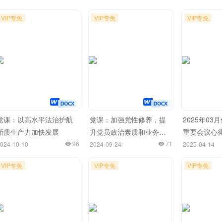
VIP专免
VIP专免
VIP专免
党课：以高水平法治护航
党课：加强党性修养，提
2025年0
新质生产力加快发展
升党员政治素质和业务能
重要会议心
96
力
71
（94篇）
024-10-10
2024-09-24
2025-04-14
VIP专免
VIP专免
VIP专免