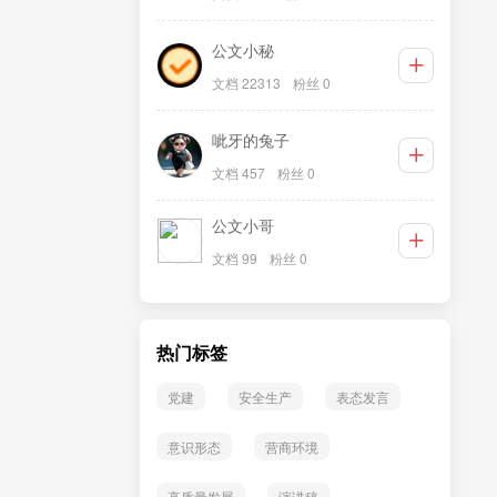
公文小秘
文档 22313
粉丝 0
呲牙的兔子
文档 457
粉丝 0
公文小哥
文档 99
粉丝 0
热门标签
党建
安全生产
表态发言
意识形态
营商环境
高质量发展
演讲稿