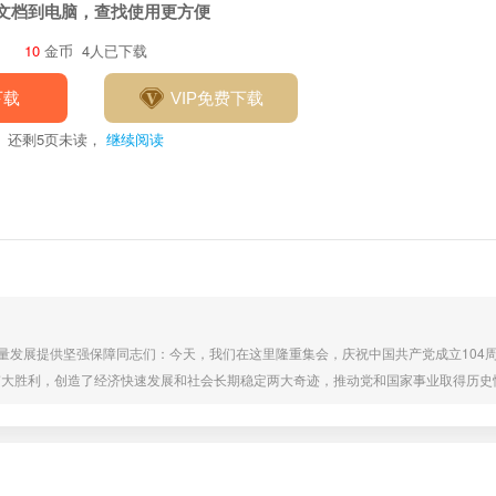
文档到电脑，查找使用更方便
10
金币
4人已下载
下载
VIP免费下载
还剩
5
页未读，
继续阅读
量发展提供坚强保障同志们：今天，我们在这里隆重集会，庆祝中国共产党成立104周
伟大胜利，创造了经济快速发展和社会长期稳定两大奇迹，推动党和国家事业取得历史
负着重要职责。在这个特殊的日子里我们通过讲党课的形式，回顾党的光辉历程，总结
项工作高质量发展，具有十分重要的意义。下面，我围绕“弘扬优良作风，奋力担当