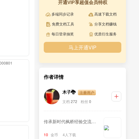
开通VIP享超值会员特权
多端同步记录
高速下载文档
免费文档工具
分享文档赚钱
每日登录抽奖
优质衍生服务
马上开通VIP
0000801
作者详情
注册用户
木子🐉
文档
272
粉丝
0
传承新时代枫桥经验交流发
言材料
10
金币
4人下载