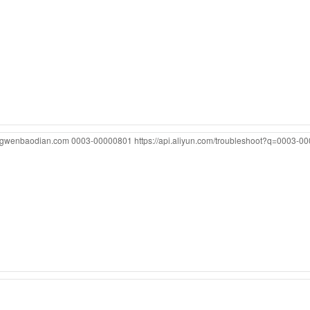
ongwenbaodian.com
0003-00000801
https://api.aliyun.com/troubleshoot?q=0003-0