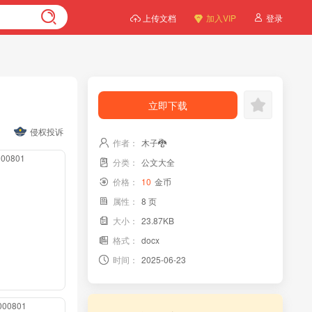
上传文档
加入VIP
登录
立即下载
侵权投诉
作者：
木子🐉
0000801
分类：
公文大全
价格：
10
金币
属性：
8 页
大小：
23.87KB
格式：
docx
时间：
2025-06-23
0000801