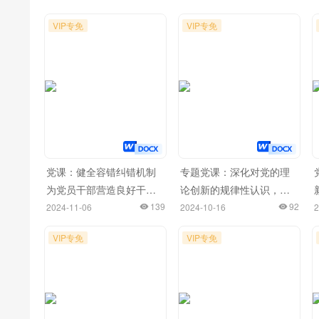
VIP专免
VIP专免
党课：健全容错纠错机制
专题党课：深化对党的理
为党员干部营造良好干事
论创新的规律性认识，在
创业环境
139
新时代新征程上取得更为
92
2024-11-06
2024-10-16
2
丰硕的理论创新成果
VIP专免
VIP专免