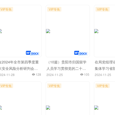
VIP专免
VIP专免
VIP专免
在2024年全市第四季度重
（10篇）贵阳市归国留学
在局党组理
大安全风险分析研判会上
人员学习贯彻党的二十届
集体学习省
的讲话
128
三中全会精神座谈会发言
105
干部学习贯
024-11-28
2024-11-25
2024-11-25
材料汇编
三中全会精
VIP专免
VIP专免
VIP专免
开班式上的
研讨会上的