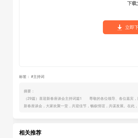
下载
立即
标签：
#主持词
摘要：
（29篇）喜迎新春座谈会主持词篇1 尊敬的各位领导、各位嘉宾，
新春座谈会，大家欢聚一堂，共迎佳节，畅叙情谊，共谋发展。在此，
关心、支持、帮助酒泉经济社会发展的中央、省属驻酒单位、企业的
参加今天座谈会的市领导有： 参加今天座谈会的中央省属驻酒单位
相关推荐