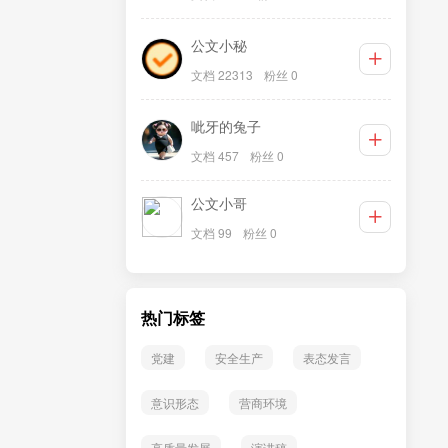
公文小秘
文档 22313
粉丝 0
呲牙的兔子
文档 457
粉丝 0
公文小哥
文档 99
粉丝 0
热门标签
党建
安全生产
表态发言
意识形态
营商环境
高质量发展
演讲稿