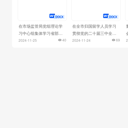
在市场监管局党组理论学
在全市归国留学人员学习
习中心组集体学习省部级
贯彻党的二十届三中全会
主要领导干部学习贯彻党
40
精神座谈会上的发言材料
69
2024-11-25
2024-11-24
2
的二十届三中全会精神专
汇编（10篇）
题研讨班开班式上的重要
讲话精神研讨会上的交流
发言