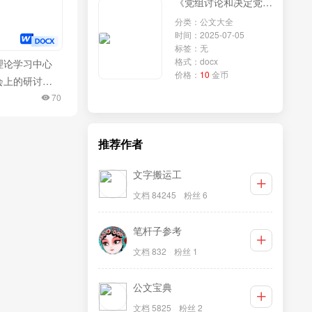
《党组讨论和决定党员处分事项工作程序规定》学习研讨发言：深入贯彻程序规定，强化政法队伍纪律建设
分类：公文大全
时间：2025-07-05
标签：无
格式：docx
理论学习中心
价格：
10
金币
会上的研讨交
质生产力专
70
推荐作者
文字搬运工
文档 84245
粉丝 6
笔杆子参考
文档 832
粉丝 1
公文宝典
文档 5825
粉丝 2