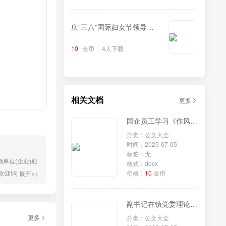
庆“三八”国际妇女节领导致
辞
10
金币
4人下载
相关文档
更多
国企员工学习《作风建设改变中国》研讨发言
分类：公文大全
时间：2025-07-05
标签：无
单位(企业)迎
格式：docx
欢迎!向多年来
价格：
10
金币
展开>>
领导和嘉宾。
对各位...
副书记在镇党委理论学习中心组专题学习《党组讨论和决定党员处分事项工作程序规定》研讨会上的发言
更多
分类：公文大全