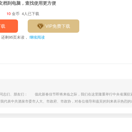
文档到电脑，查找使用更方便
10
金币
4人已下载
下载
VIP免费下载
还剩
95
页未读，
继续阅读
同志们、朋友们： 值此新春佳节即将来临之际，我们在这里隆重举行中央省属驻酒
我代表中共酒泉市委市人大、市政府、市政协，对各位领导和嘉宾的到来表示热烈的
领导和同志们表示衷心的感谢和美好的祝愿! 下面，我先介绍一下参加今天座谈会的
、企业的领导有： 参加今天座谈会的市直部门领导有： 让我们再次以热烈的掌声