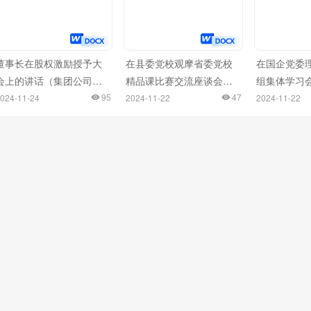
董事长在股权激励授予大
在县委党校观摩省委党校
在国企党委
会上的讲话（集团公司）
精品课比赛交流座谈会上
组集体学习
（2篇）
95
的交流发言
47
流发言（新
024-11-24
2024-11-22
2024-11-22
题）