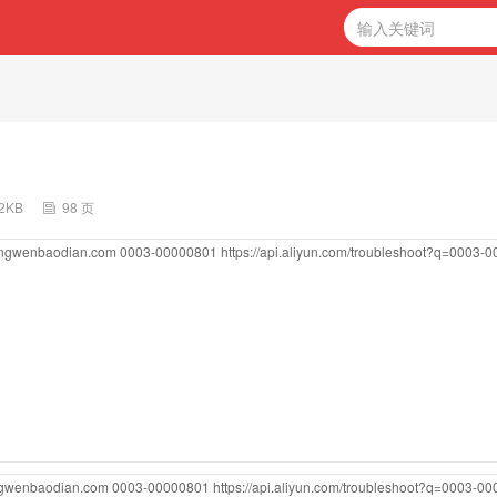
32KB
98 页
gongwenbaodian.com
0003-00000801
https://api.aliyun.com/troubleshoot?q=0003-
ongwenbaodian.com
0003-00000801
https://api.aliyun.com/troubleshoot?q=0003-0