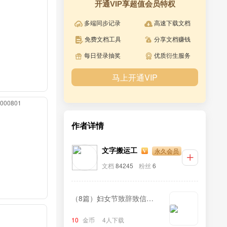
开通VIP享超值会员特权
多端同步记录
高速下载文档
免费文档工具
分享文档赚钱
每日登录抽奖
优质衍生服务
马上开通VIP
00000801
作者详情
永久会员
文字搬运工
文档
84245
粉丝
6
（8篇）妇女节致辞致信汇
编
10
金币
4人下载