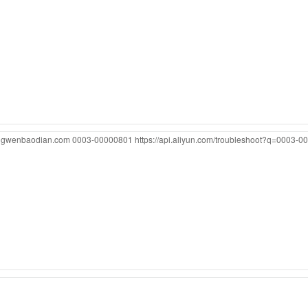
ongwenbaodian.com
0003-00000801
https://api.aliyun.com/troubleshoot?q=0003-