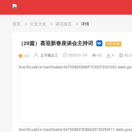
首页
公文大全
讲话发言
详情
（29篇）喜迎新春座谈会主持词
VIP专免
文字搬运工
2025-01-24
23
4
80.
3.0
UserDisable
6A75D8EEB46F7C3237D2C50C
static.
UserDisable
UserDisable
6A75D8EF3D88A23730294F11
static.g
UserDisable