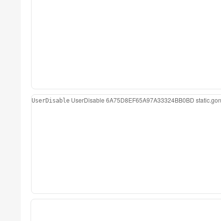
UserDisable
6A75D8EF65A97A33324BB0BD
static.g
UserDisable