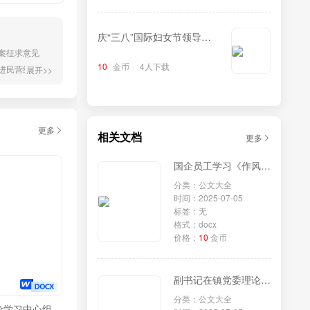
庆“三八”国际妇女节领导致
案征求意见
辞
10
金币
4人下载
进民营经济发
展开>>
科学立法至关
接地气，对此
更多
相关文档
更多
国企员工学习《作风建设改变中国》研讨发言
分类：公文大全
时间：2025-07-05
标签：无
格式：docx
价格：
10
金币
副书记在镇党委理论学习中心组专题学习《党组讨论和决定党员处分事项工作程序规定》研讨会上的发言
分类：公文大全
论学习中心组