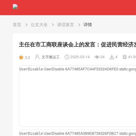
首页
公文大全
讲话发言
详情
主任在市工商联座谈会上的发言：促进民营经济
文字搬运工
2025-03-14
24
4
41.
3.0
UserDisable
6A77485AF7C44F33324D6FE0
static.g
UserDisable
UserDisable
6A77485A389EB739326F2BC7
static.g
UserDisable