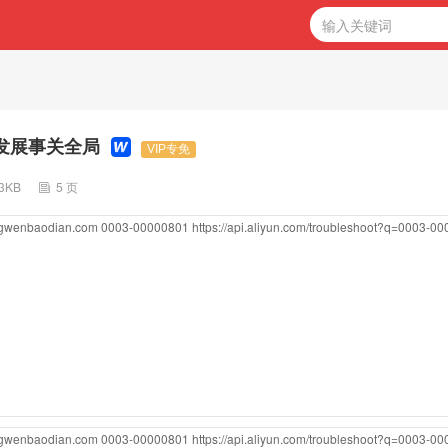
发展事关全局
VIP专免
93KB
5 页
ongwenbaodian.com
0003-00000801
https://api.aliyun.com/troubleshoot?q=0003-0
ongwenbaodian.com
0003-00000801
https://api.aliyun.com/troubleshoot?q=0003-0