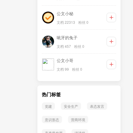
公文小秘
文档 22313
粉丝 0
呲牙的兔子
文档 457
粉丝 0
公文小哥
文档 99
粉丝 0
热门标签
党建
安全生产
表态发言
意识形态
营商环境
高质量发展
演讲稿