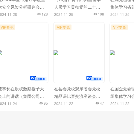
大安全风险分析研判会上
人员学习贯彻党的二十届
集体学习省
的讲话
128
三中全会精神座谈会发言
108
干部学习贯
024-11-28
2024-11-25
2024-11-25
材料汇编
三中全会精
VIP专免
VIP专免
VIP专免
开班式上的
研讨会上的
董事长在股权激励授予大
在县委党校观摩省委党校
在国企党委
会上的讲话（集团公司）
精品课比赛交流座谈会上
组集体学习
（2篇）
95
的交流发言
47
流发言（新
024-11-24
2024-11-22
2024-11-22
题）