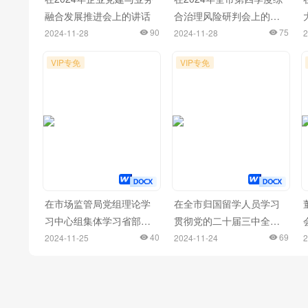
融合发展推进会上的讲话
合治理风险研判会上的讲
90
话
75
2024-11-28
2024-11-28
2
VIP专免
VIP专免
在市场监管局党组理论学
在全市归国留学人员学习
习中心组集体学习省部级
贯彻党的二十届三中全会
主要领导干部学习贯彻党
40
精神座谈会上的发言材料
69
2024-11-25
2024-11-24
2
的二十届三中全会精神专
汇编（10篇）
题研讨班开班式上的重要
讲话精神研讨会上的交流
发言