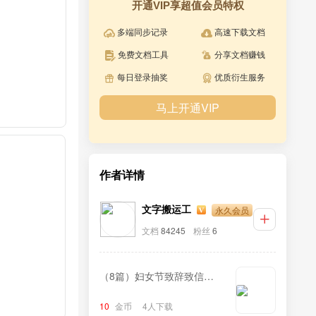
开通VIP享超值会员特权
多端同步记录
高速下载文档
免费文档工具
分享文档赚钱
每日登录抽奖
优质衍生服务
马上开通VIP
作者详情
永久会员
文字搬运工
文档
84245
粉丝
6
（8篇）妇女节致辞致信汇
编
10
金币
4人下载