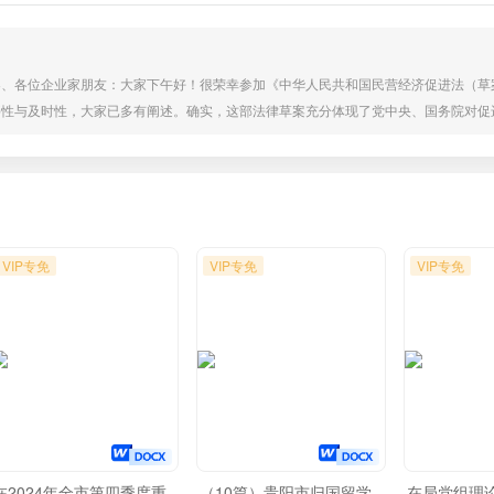
导、各位企业家朋友：大家下午好！很荣幸参加《中华人民共和国民营经济促进法（草
要性与及时性，大家已多有阐述。确实，这部法律草案充分体现了党中央、国务院对促
六字方针中，排序居于首位的并非严格执法、公正司法或者全民守法，而是科学立法。
座谈会正是民主立法的生动体现。我认为前面领导和企业家发表的意见十分重要且非常
VIP专免
VIP专免
VIP专免
在2024年全市第四季度重
（10篇）贵阳市归国留学
在局党组理