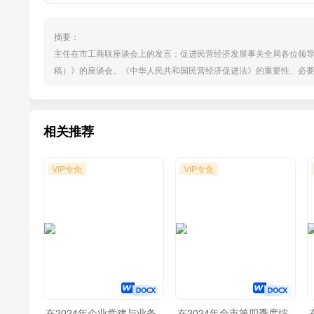
摘要：
主任在市工商联座谈会上的发言：促进民营经济发展事关全局各位领
稿）》的座谈会。《中华人民共和国民营经济促进法》的重要性、必
展的高度重视，有利于推动民营经济健康发展。在全面依法治国的十
重要，因为良法方能善治，而科学立法要求民主立法，我们此次召开
我深有同感...
相关推荐
VIP专免
VIP专免
在2024年企业党建与业务
在2024年全市第四季度综