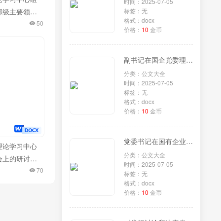
时间：2025-07-05
部级主要领导
标签：无
格式：docx
彻党的二十届
50
价格：
10
金币
神专题研讨班
重要讲话精神
副书记在国企党委理论学习中心组专题学习《党组讨论和决定党员处分事项工作程序规定》研讨会上的发言
交流发言
分类：公文大全
时间：2025-07-05
标签：无
格式：docx
价格：
10
金币
党委书记在国有企业理论学习中心组专题学习《党组讨论和决定党员处分事项工作程序规定》研讨会上的发言
理论学习中心
分类：公文大全
会上的研讨交
时间：2025-07-05
质生产力专
70
标签：无
格式：docx
价格：
10
金币