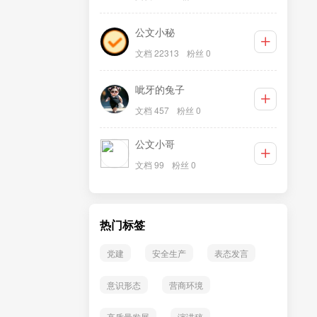
公文小秘
文档 22313
粉丝 0
呲牙的兔子
文档 457
粉丝 0
公文小哥
文档 99
粉丝 0
热门标签
党建
安全生产
表态发言
意识形态
营商环境
高质量发展
演讲稿