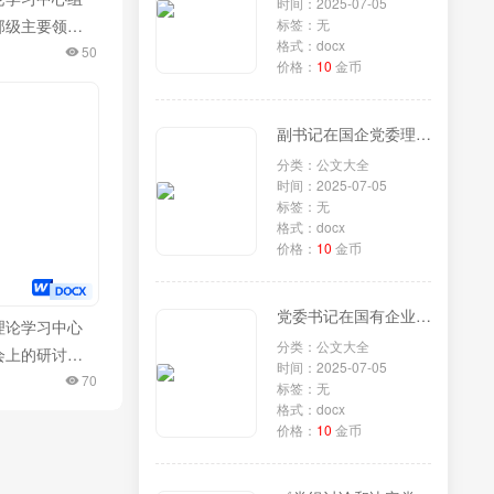
时间：2025-07-05
部级主要领导
标签：无
格式：docx
彻党的二十届
50
价格：
10
金币
神专题研讨班
重要讲话精神
副书记在国企党委理论学习中心组专题学习《党组讨论和决定党员处分事项工作程序规定》研讨会上的发言
交流发言
分类：公文大全
时间：2025-07-05
标签：无
格式：docx
价格：
10
金币
党委书记在国有企业理论学习中心组专题学习《党组讨论和决定党员处分事项工作程序规定》研讨会上的发言
理论学习中心
分类：公文大全
会上的研讨交
时间：2025-07-05
质生产力专
70
标签：无
格式：docx
价格：
10
金币