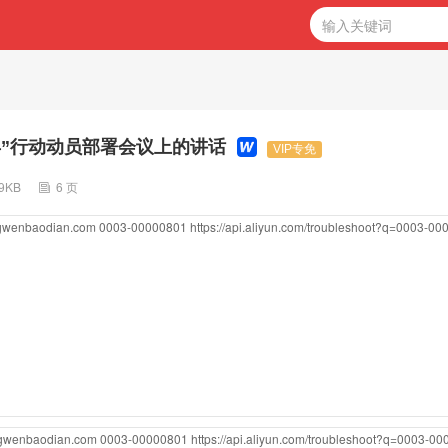
”行动动员部署会议上的讲话
VIP专免
09KB
6 页
ngwenbaodian.com
0003-00000801
https://api.aliyun.com/troubleshoot?q=0003-0
ngwenbaodian.com
0003-00000801
https://api.aliyun.com/troubleshoot?q=0003-0