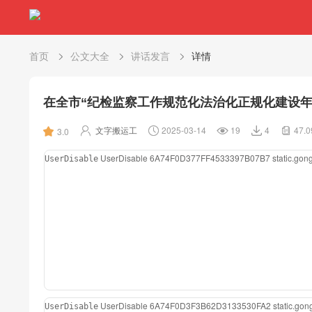
首页
公文大全
讲话发言
详情
在全市“纪检监察工作规范化法治化正规化建设年
文字搬运工
2025-03-14
19
4
47.
3.0
UserDisable
6A74F0D377FF4533397B07B7
static.go
UserDisable
UserDisable
6A74F0D3F3B62D3133530FA2
static.go
UserDisable