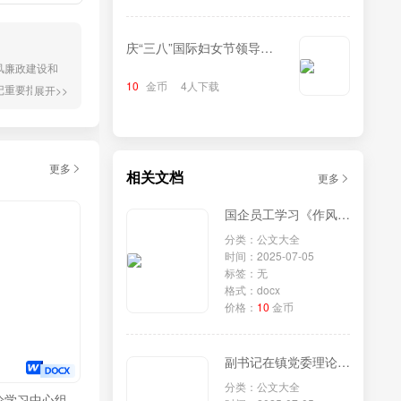
庆“三八”国际妇女节领导致
风廉政建设和
辞
10
金币
4人下载
记重要指示精
展开>>
工作取得了显
板和不足，如
更多
相关文档
更多
国企员工学习《作风建设改变中国》研讨发言
分类：公文大全
时间：2025-07-05
标签：无
格式：docx
价格：
10
金币
副书记在镇党委理论学习中心组专题学习《党组讨论和决定党员处分事项工作程序规定》研讨会上的发言
分类：公文大全
论学习中心组