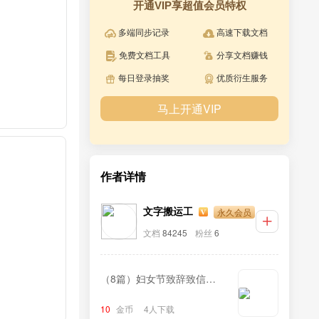
开通VIP享超值会员特权
多端同步记录
高速下载文档
免费文档工具
分享文档赚钱
每日登录抽奖
优质衍生服务
马上开通VIP
作者详情
永久会员
文字搬运工
文档
84245
粉丝
6
（8篇）妇女节致辞致信汇
编
10
金币
4人下载