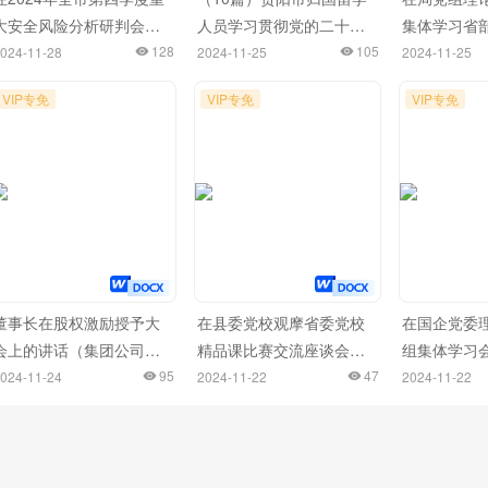
大安全风险分析研判会上
人员学习贯彻党的二十届
集体学习省
的讲话
128
三中全会精神座谈会发言
105
干部学习贯
024-11-28
2024-11-25
2024-11-25
材料汇编
三中全会精
VIP专免
VIP专免
VIP专免
开班式上的
研讨会上的
董事长在股权激励授予大
在县委党校观摩省委党校
在国企党委
会上的讲话（集团公司）
精品课比赛交流座谈会上
组集体学习
（2篇）
95
的交流发言
47
流发言（新
024-11-24
2024-11-22
2024-11-22
题）