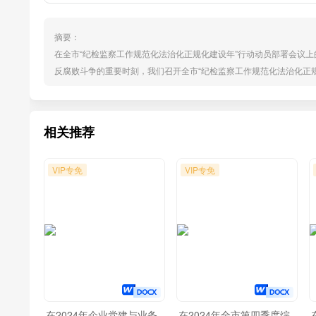
摘要：
在全市“纪检监察工作规范化法治化正规化建设年”行动动员部署会议
反腐败斗争的重要时刻，我们召开全市“纪检监察工作规范化法治化正
神，响应党中央和中央纪委号召的关键举措，也是推动我市纪检监察
著成效，在维护党的纪律、惩治腐败、保障发展等方面发挥了重要作
监督...
相关推荐
VIP专免
VIP专免
在2024年企业党建与业务
在2024年全市第四季度综