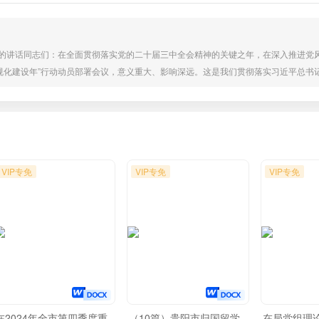
上的讲话同志们：在全面贯彻落实党的二十届三中全会精神的关键之年，在深入推进党
规化建设年”行动动员部署会议，意义重大、影响深远。这是我们贯彻落实习近平总书
工作高质量发展、锻造忠诚干净担当纪检监察铁军的迫切需要。近年来，我市纪检监察
用。但我们也要清醒地认识到，面对新形势、新任务、新要求我们的工作还存在一些短
VIP专免
VIP专免
VIP专免
在2024年全市第四季度重
（10篇）贵阳市归国留学
在局党组理