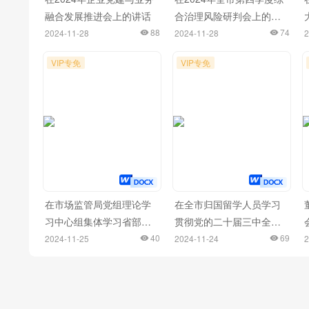
融合发展推进会上的讲话
合治理风险研判会上的讲
88
话
74
2024-11-28
2024-11-28
2
VIP专免
VIP专免
在市场监管局党组理论学
在全市归国留学人员学习
习中心组集体学习省部级
贯彻党的二十届三中全会
主要领导干部学习贯彻党
40
精神座谈会上的发言材料
69
2024-11-25
2024-11-24
2
的二十届三中全会精神专
汇编（10篇）
题研讨班开班式上的重要
讲话精神研讨会上的交流
发言