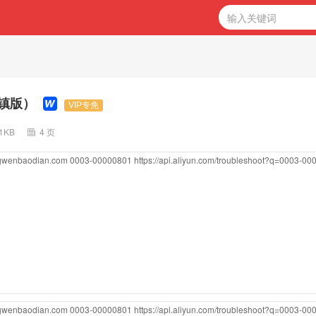
镇版）
VIP专免
51KB
4 页
ngwenbaodian.com
0003-00000801
https://api.aliyun.com/troubleshoot?q=0003-0
ngwenbaodian.com
0003-00000801
https://api.aliyun.com/troubleshoot?q=0003-0