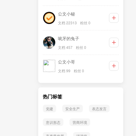
公文小秘
文档 22313
粉丝 0
呲牙的兔子
文档 457
粉丝 0
公文小哥
文档 99
粉丝 0
热门标签
党建
安全生产
表态发言
意识形态
营商环境
高质量发展
演讲稿