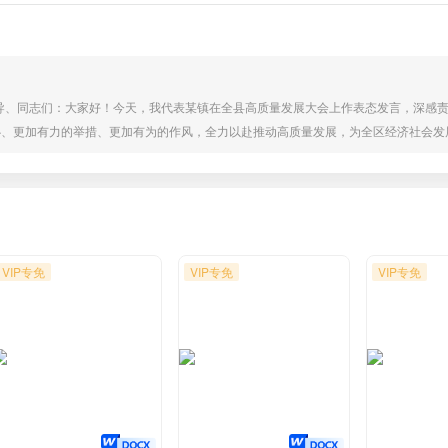
领导、同志们：大家好！今天，我代表某镇在全县高质量发展大会上作表态发言，深感
心、更加有力的举措、更加有为的作风，全力以赴推动高质量发展，为全区经济社会发
、智能装备等五大主导产业，加大招商引资力度，积极引进大项目、好项目，加快推进
上，培育形成具有区域竞争力的新质产业集群；加快重点村居、园区拆迁力度，完成年度土
VIP专免
VIP专免
VIP专免