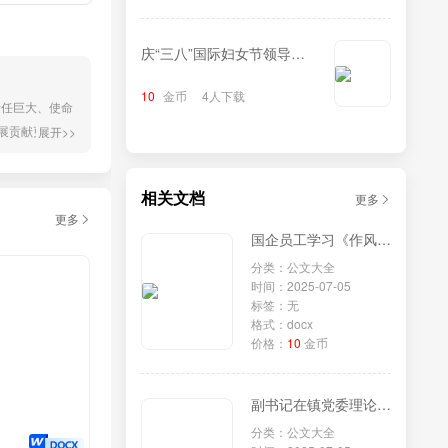
庆“三八”国际妇女节领导致
辞
10
金币
4人下载
责任巨大、使命
展贡献更加突
展开>>
新质生产力的
地收储...
相关文档
更多
更多
国企员工学习《作风建设改变中国》研讨发言
分类：公文大全
时间：2025-07-05
标签：无
格式：docx
价格：
10
金币
副书记在镇党委理论学习中心组专题学习《党组讨论和决定党员处分事项工作程序规定》研讨会上的发言
分类：公文大全