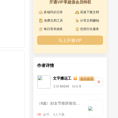
开通VIP享超值会员特权
多端同步记录
高速下载文档
免费文档工具
分享文档赚钱
每日登录抽奖
优质衍生服务
马上开通VIP
作者详情
永久会员
文字搬运工
文档
84245
粉丝
6
（8篇）妇女节致辞致信汇
编
10
金币
4人下载