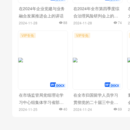
在2024年企业党建与业务
在2024年全市第四季度综
融合发展推进会上的讲话
合治理风险研判会上的讲
88
话
74
2024-11-28
2024-11-28
2
VIP专免
VIP专免
在市场监管局党组理论学
在全市归国留学人员学习
习中心组集体学习省部级
贯彻党的二十届三中全会
主要领导干部学习贯彻党
40
精神座谈会上的发言材料
69
2024-11-25
2024-11-24
2
的二十届三中全会精神专
汇编（10篇）
题研讨班开班式上的重要