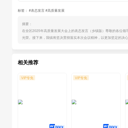
标签：
#表态发言
#高质量发展
摘要：
在全区2025年高质量发展大会上的表态发言（乡镇版）尊敬的各位
光荣。接下来，我镇将坚决贯彻落实本次会议精神，以更加坚定的决
出的力量。一、聚焦产业升级，培育发展新质生产力聚焦我区新材料
布局，力争2025年引进过亿元项目10个以上，过10亿元项目2个以
相关推荐
VIP专免
VIP专免