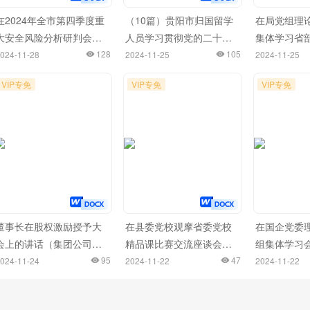
在2024年全市第四季度重
（10篇）贵阳市归国留学
在局党组理
大安全风险分析研判会上
人员学习贯彻党的二十届
集体学习省
的讲话
128
三中全会精神座谈会发言
105
干部学习贯
024-11-28
2024-11-25
2024-11-25
材料汇编
三中全会精
VIP专免
VIP专免
VIP专免
开班式上的
研讨会上的
董事长在股权激励授予大
在县委党校观摩省委党校
在国企党委
会上的讲话（集团公司）
精品课比赛交流座谈会上
组集体学习
（2篇）
95
的交流发言
47
流发言（新
024-11-24
2024-11-22
2024-11-22
题）