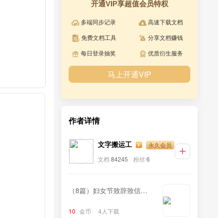
开通VIP享超值会员特权
多端同步记录
高速下载文档
免费文档工具
分享文档赚钱
每日登录抽奖
优质衍生服务
马上开通VIP
作者详情
永久会员
文字搬运工
文档
84245
粉丝
6
（8篇）妇女节致辞致信汇
编
10
金币
4人下载