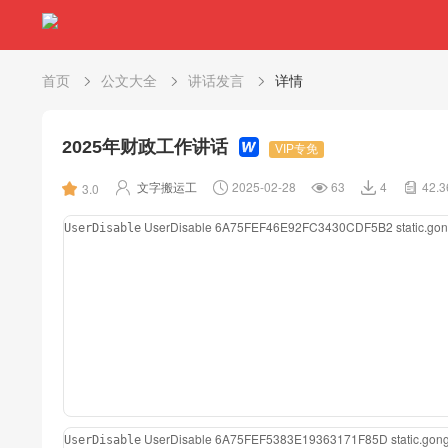
首页
公文大全
讲话发言
详情
2025年财政工作讲话
VIP专免
文字搬运工
2025-02-28
63
4
42.
3.0
UserDisable
6A75FEF46E92FC3430CDF5B2
static.g
UserDisable
UserDisable
6A75FEF5383E19363171F85D
static.go
UserDisable