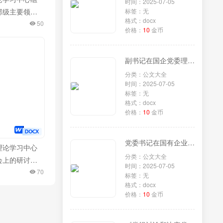
时间：2025-07-05
部级主要领导
标签：无
格式：docx
彻党的二十届
50
价格：
10
金币
神专题研讨班
重要讲话精神
副书记在国企党委理论学习中心组专题学习《党组讨论和决定党员处分事项工作程序规定》研讨会上的发言
交流发言
分类：公文大全
时间：2025-07-05
标签：无
格式：docx
价格：
10
金币
党委书记在国有企业理论学习中心组专题学习《党组讨论和决定党员处分事项工作程序规定》研讨会上的发言
理论学习中心
分类：公文大全
会上的研讨交
时间：2025-07-05
质生产力专
70
标签：无
格式：docx
价格：
10
金币