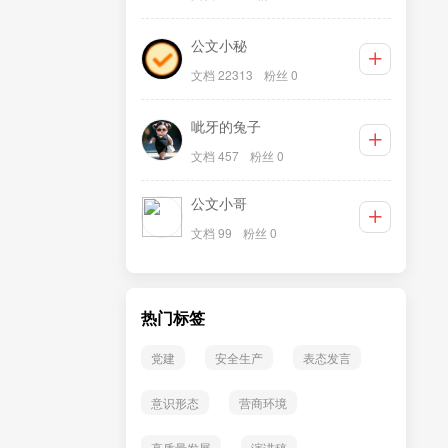
公文小秘
文档 22313
粉丝 0
呲牙的兔子
文档 457
粉丝 0
公文小哥
文档 99
粉丝 0
热门标签
党建
安全生产
表态发言
意识形态
营商环境
高质量发展
演讲稿