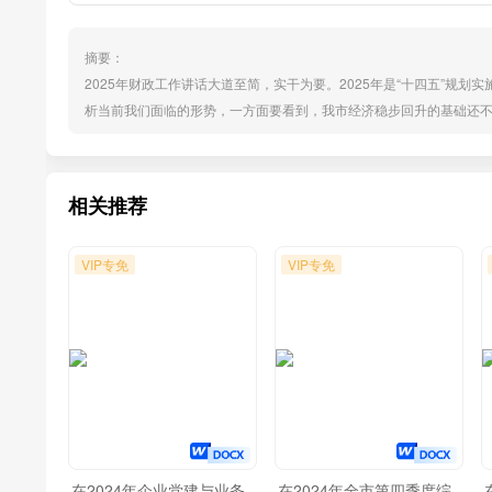
摘要：
2025年财政工作讲话大道至简，实干为要。2025年是“十四五”规
析当前我们面临的形势，一方面要看到，我市经济稳步回升的基础还
财政收入增长。另一方面也要看到，我市经济长期向好的支撑条件和基本
产业集群这个有力的发展支撑，完善了“公铁水空”综合立体交通这个亟
相关推荐
VIP专免
VIP专免
在2024年企业党建与业务
在2024年全市第四季度综