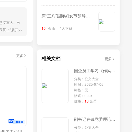
庆“三八”国际妇女节领导致
作意义重大。分
辞
10
金币
4人下载
程度上制约了
展开>>
群XX链”特色
更多
相关文档
更多
国企员工学习《作风建设改变中国》研讨发言
分类：公文大全
时间：2025-07-05
标签：无
格式：docx
价格：
10
金币
副书记在镇党委理论学习中心组专题学习《党组讨论和决定党员处分事项工作程序规定》研讨会上的发言
分类：公文大全
论学习中心组