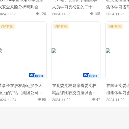
大安全风险分析研判会上
人员学习贯彻党的二十届
集体学习省
的讲话
128
三中全会精神座谈会发言
105
干部学习贯
024-11-28
2024-11-25
2024-11-25
材料汇编
三中全会精
VIP专免
VIP专免
VIP专免
开班式上的
研讨会上的
董事长在股权激励授予大
在县委党校观摩省委党校
在国企党委
会上的讲话（集团公司）
精品课比赛交流座谈会上
组集体学习
（2篇）
95
的交流发言
47
流发言（新
024-11-24
2024-11-22
2024-11-22
题）