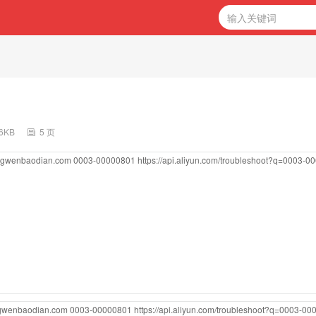
36KB
5 页
ongwenbaodian.com
0003-00000801
https://api.aliyun.com/troubleshoot?q=0003-
ngwenbaodian.com
0003-00000801
https://api.aliyun.com/troubleshoot?q=0003-0