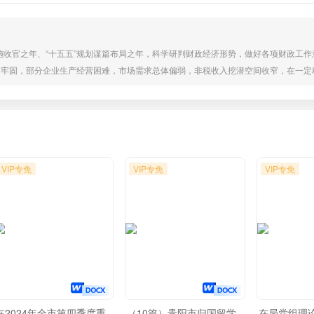
划实施收官之年、“十五五”规划谋篇布局之年，科学研判财政经济形势，做好各项财政工
不牢固，部分企业生产经营困难，市场需求总体偏弱，非税收入挖潜空间收窄，在一定
趋势没有变，经过近年来的努力，形成了“两城”带动这个强劲的增长引擎，构筑了“X
需的流通体系，而且随着一揽子增量政策效应持续释放，为经济增长提供了强有力...
VIP专免
VIP专免
VIP专免
在2024年全市第四季度重
（10篇）贵阳市归国留学
在局党组理