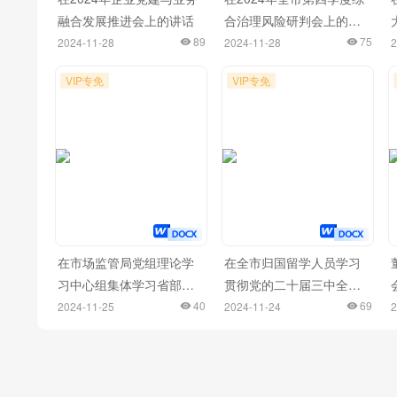
融合发展推进会上的讲话
合治理风险研判会上的讲
89
话
75
2024-11-28
2024-11-28
2
VIP专免
VIP专免
在市场监管局党组理论学
在全市归国留学人员学习
习中心组集体学习省部级
贯彻党的二十届三中全会
主要领导干部学习贯彻党
40
精神座谈会上的发言材料
69
2024-11-25
2024-11-24
2
的二十届三中全会精神专
汇编（10篇）
题研讨班开班式上的重要
讲话精神研讨会上的交流
发言