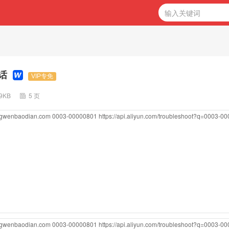
话
VIP专免
39KB
5 页
ongwenbaodian.com
0003-00000801
https://api.aliyun.com/troubleshoot?q=0003-0
ongwenbaodian.com
0003-00000801
https://api.aliyun.com/troubleshoot?q=0003-0