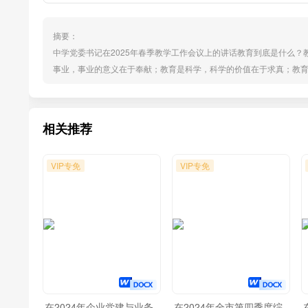
摘要：
中学党委书记在2025年春季教学工作会议上的讲话教育到底是什么
事业，事业的意义在于奉献；教育是科学，科学的价值在于求真；教
羊自己吃草，而不是拿草喂给羊吃，甚至是硬塞进羊嘴里。教育应该
才。教育从来不是单向浇灌，而是一场双向奔赴，是共同参与、互帮互学
相关推荐
VIP专免
VIP专免
在2024年企业党建与业务
在2024年全市第四季度综