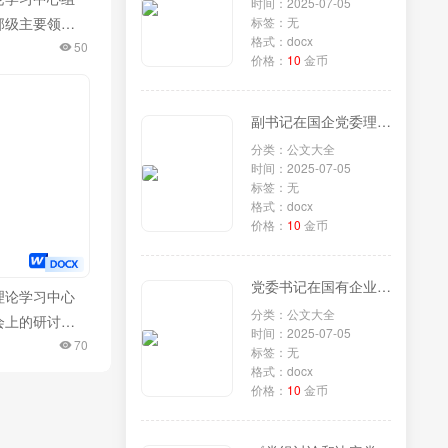
时间：2025-07-05
部级主要领导
标签：无
格式：docx
彻党的二十届
50
价格：
10
金币
神专题研讨班
重要讲话精神
副书记在国企党委理论学习中心组专题学习《党组讨论和决定党员处分事项工作程序规定》研讨会上的发言
交流发言
分类：公文大全
时间：2025-07-05
标签：无
格式：docx
价格：
10
金币
党委书记在国有企业理论学习中心组专题学习《党组讨论和决定党员处分事项工作程序规定》研讨会上的发言
理论学习中心
分类：公文大全
会上的研讨交
时间：2025-07-05
质生产力专
70
标签：无
格式：docx
价格：
10
金币