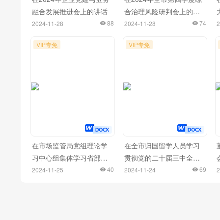
融合发展推进会上的讲话
合治理风险研判会上的讲
88
话
74
2024-11-28
2024-11-28
2
VIP专免
VIP专免
在市场监管局党组理论学
在全市归国留学人员学习
习中心组集体学习省部级
贯彻党的二十届三中全会
主要领导干部学习贯彻党
40
精神座谈会上的发言材料
69
2024-11-25
2024-11-24
2
的二十届三中全会精神专
汇编（10篇）
题研讨班开班式上的重要
讲话精神研讨会上的交流
发言