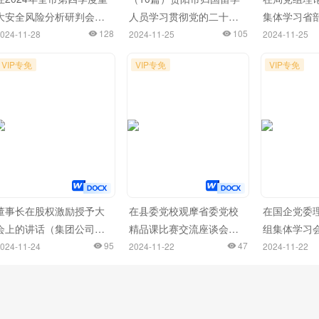
大安全风险分析研判会上
人员学习贯彻党的二十届
集体学习省
的讲话
128
三中全会精神座谈会发言
105
干部学习贯
024-11-28
2024-11-25
2024-11-25
材料汇编
三中全会精
VIP专免
VIP专免
VIP专免
开班式上的
研讨会上的
董事长在股权激励授予大
在县委党校观摩省委党校
在国企党委
会上的讲话（集团公司）
精品课比赛交流座谈会上
组集体学习
（2篇）
95
的交流发言
47
流发言（新
024-11-24
2024-11-22
2024-11-22
题）