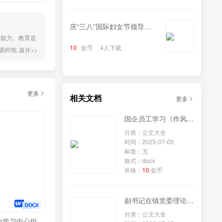
庆“三八”国际妇女节领导致
的能力。教育是
辞
10
金币
4人下载
盛的地方，让
展开>>
真正有用的人
一生中失...
更多
相关文档
更多
国企员工学习《作风建设改变中国》研讨发言
分类：公文大全
时间：2025-07-05
标签：无
格式：docx
价格：
10
金币
副书记在镇党委理论学习中心组专题学习《党组讨论和决定党员处分事项工作程序规定》研讨会上的发言
分类：公文大全
论学习中心组