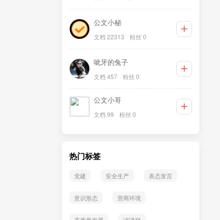
公文小秘
文档 22313
粉丝 0
呲牙的兔子
文档 457
粉丝 0
公文小哥
文档 99
粉丝 0
热门标签
党建
安全生产
表态发言
意识形态
营商环境
高质量发展
演讲稿