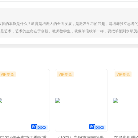
？教育的本质是什么？教育是培养人的全面发展，是激发学习的兴趣，是培养独立思考
育是艺术，艺术的生命在于创新。教师教学生，就像羊倌牧羊一样，要把羊领到水草茂
回归本质，学习应该回归纯粹。只有这样，我们才能真正实现教育的价值，才能培养出
、共同享受成果的过程。我们要正视“教育认知局限”，才能跳出“教育认知牢笼”。我们
VIP专免
VIP专免
VIP专免
在2024年全市第四季度重
（10篇）贵阳市归国留学
在局党组理