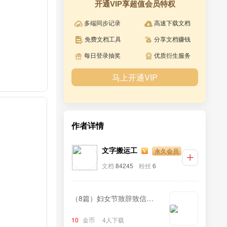
开通VIP享超值会员特权
多端同步记录
高速下载文档
免费文档工具
分享文档赚钱
每日登录抽奖
优质衍生服务
马上开通VIP
作者详情
永久会员
文字搬运工
文档
84245
粉丝
6
（8篇）妇女节致辞致信汇
编
10
金币
4人下载